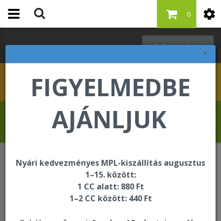
0
Bejelentkezés
×
FIGYELMEDBE
AJÁNLJUK
Szabó Regina üdvözli Önt a Forever Living
internetes áruházában!
Nyári kedvezményes MPL-kiszállítás augusztus
ÚJDONSÁG
Pontértékes újdonságok
1–15. között:
4 Pack Combo & Pro-B Duo
1 CC alatt: 880 Ft
1–2 CC között: 440 Ft