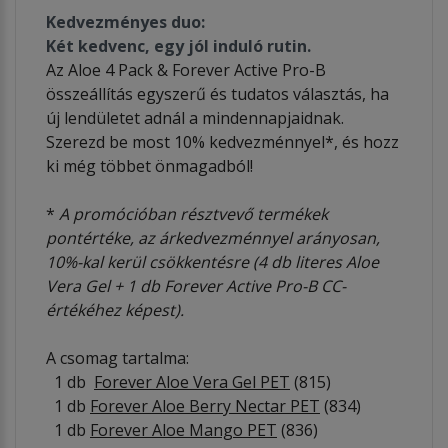
Kedvezményes duo:
Két kedvenc, egy jól induló rutin.
Az Aloe 4 Pack & Forever Active Pro-B
összeállítás egyszerű és tudatos választás, ha
új lendületet adnál a mindennapjaidnak.
Szerezd be most 10% kedvezménnyel*, és hozz
ki még többet önmagadból!
*
A promócióban résztvevő termékek
pontértéke, az árkedvezménnyel arányosan,
10%-kal kerül csökkentésre (4 db literes Aloe
Vera Gel + 1 db Forever Active Pro-B CC-
értékéhez képest).
A csomag tartalma:
1 db
Forever Aloe Vera Gel PET
(815)
1 db
Forever Aloe Berry Nectar PET
(834)
1 db
Forever Aloe Mango PET
(836)