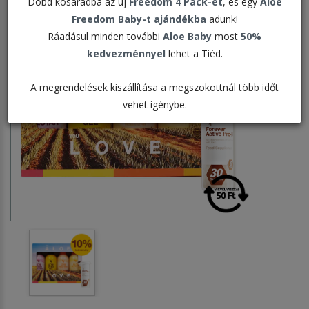
Dobd kosaradba az új
Freedom 4 Pack-et
, és egy
Aloe
Freedom Baby-t ajándékba
adunk!
Ráadásul minden további
Aloe Baby
most
50%
kedvezménnyel
lehet a Tiéd.
A megrendelések kiszállítása a megszokottnál több időt
vehet igénybe.