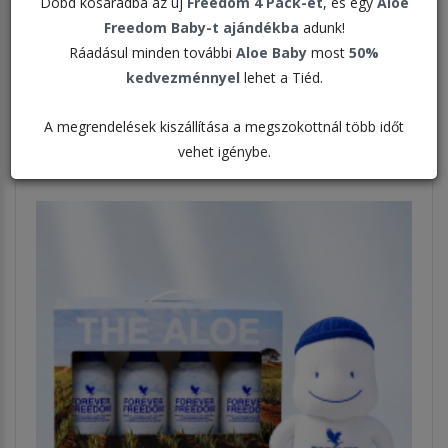
Dobd kosaradba az új
Freedom 4 Pack-et
, és egy
Aloe
Freedom Baby-t ajándékba
adunk!
Rendezés:
Ráadásul minden további
Aloe Baby
most
50%
kedvezménnyel
lehet a Tiéd.
Megjelenítve:
A megrendelések kiszállítása a megszokottnál több időt
vehet igénybe.