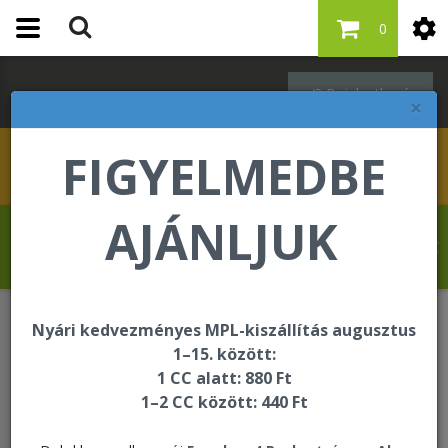
0
Bejelentkezés
×
FIGYELMEDBE
AJÁNLJUK
Szabó Regina üdvözli Önt a Forever Living
internetes áruházában!
Nyári kedvezményes MPL-kiszállítás augusztus
ÚJDONSÁG
Pontértékes újdonságok
1–15. között:
1 CC alatt: 880 Ft
1–2 CC között: 440 Ft
Pontértékes újdonságok