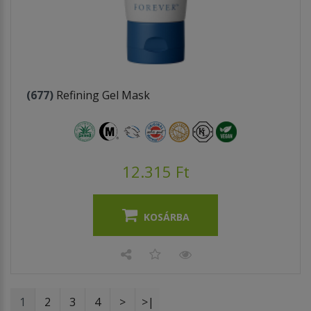
(677)
Refining Gel Mask
12.315 Ft
KOSÁRBA
1
2
3
4
>
>|