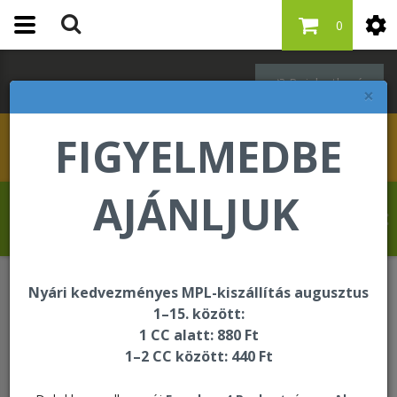
0
Bejelentkezés
×
FIGYELMEDBE
AJÁNLJUK
Szabó Regina üdvözli Önt a Forever Living
internetes áruházában!
Nyári kedvezményes MPL-kiszállítás augusztus
Forever F.I.T.
F.I.T. kiegészítők
1–15. között:
1 CC alatt: 880 Ft
1–2 CC között: 440 Ft
F.I.T. kiegészítők