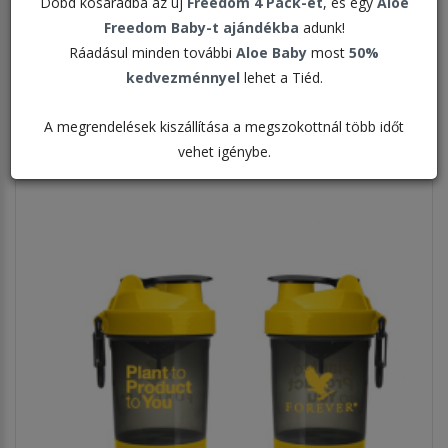
Dobd kosaradba az új
Freedom 4 Pack-et
, és egy
Aloe
Freedom Baby-t ajándékba
adunk!
Rendezés:
Ráadásul minden további
Aloe Baby
most
50%
kedvezménnyel
lehet a Tiéd.
Megjelenítve:
A megrendelések kiszállítása a megszokottnál több időt
vehet igénybe.