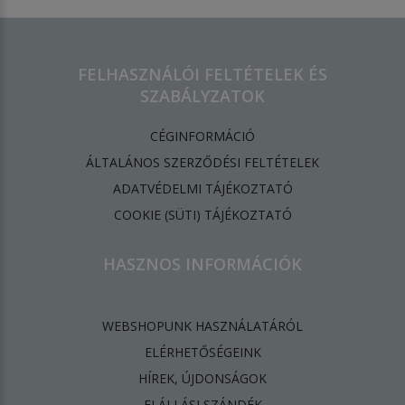
FELHASZNÁLÓI FELTÉTELEK ÉS
SZABÁLYZATOK
CÉGINFORMÁCIÓ
ÁLTALÁNOS SZERZŐDÉSI FELTÉTELEK
ADATVÉDELMI TÁJÉKOZTATÓ
​COOKIE (SÜTI) TÁJÉKOZTATÓ
HASZNOS INFORMÁCIÓK
WEBSHOPUNK HASZNÁLATÁRÓL
ELÉRHETŐSÉGEINK
HÍREK, ÚJDONSÁGOK
ELÁLLÁSI SZÁNDÉK