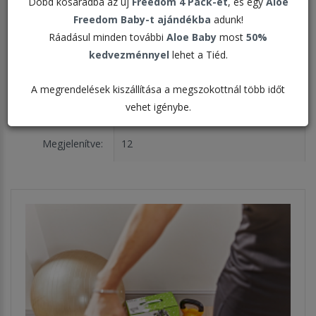
Dobd kosaradba az új
Freedom 4 Pack-et
, és egy
Aloe
Freedom Baby-t ajándékba
adunk!
Ráadásul minden további
Aloe Baby
most
50%
kedvezménnyel
lehet a Tiéd.
A megrendelések kiszállítása a megszokottnál több időt
Rendezés:
vehet igénybe.
Megjelenítve: