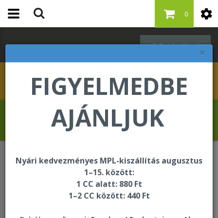
0
Bejelentkezés
×
FIGYELMEDBE
AJÁNLJUK
Szabó Regina üdvözli Önt a Forever Living
internetes áruházában!
Nyári kedvezményes MPL-kiszállítás augusztus
Forever F.I.T.
F15
1–15. között:
1 CC alatt: 880 Ft
1–2 CC között: 440 Ft
F15