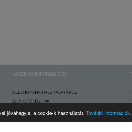
HASZNOS INFORMÁCIÓK
WEBSHOPUNK HASZNÁLATÁRÓL
F
ELÉRHETŐSÉGEINK
F
HÍREK, ÚJDONSÁGOK
val jóváhagyja, a cookie-k használatát.
További információk..
ELÁLLÁSI SZÁNDÉK