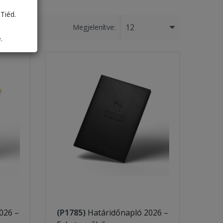
Tiéd.
12
Megjelenítve:
.
026 –
(P1785)
Határidőnapló 2026 –