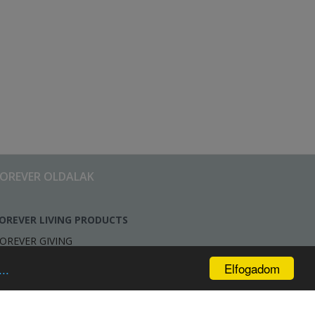
FOREVER OLDALAK
OREVER LIVING PRODUCTS
OREVER GIVING
Elfogadom
..