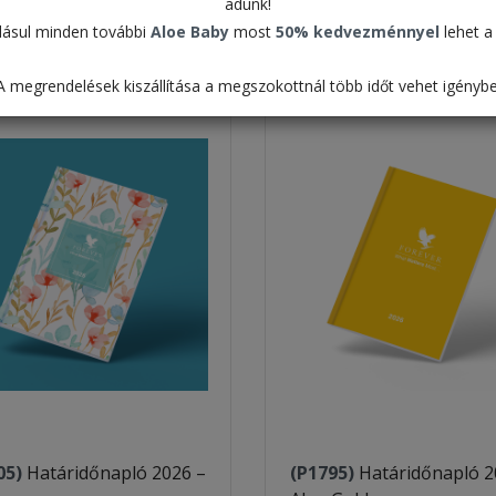
adunk!
Táblázat
ásul minden további
Aloe Baby
most
50% kedvezménnyel
lehet a 
Alapértelmezett
A megrendelések kiszállítása a megszokottnál több időt vehet igénybe
05)
Határidőnapló 2026 –
(P1795)
Határidőnapló 2