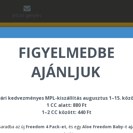
Jelszó igénylés
FIGYELMEDBE
AJÁNLJUK
abó Regina üdvözli Önt a Forever Living internetes áru
ári kedvezményes MPL-kiszállítás augusztus 1–15. közö
1 CC alatt: 880 Ft
 munkafüzet
1–2 CC között: 440 Ft
ikönyv, munkafüzet
aradba az új
Freedom 4 Pack-et
, és egy
Aloe Freedom Baby-t a