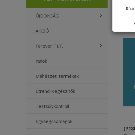
Ráad
ÚJDONSÁG
AKCIÓ
Forever F.I.T.
Italok
Méhészeti termékek
Étrend-kiegészítők
Testsúlykontroll
Egységcsomagok
(P18