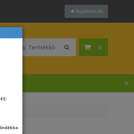
Bejelentkezés
×
0
házában!
tt:
jándékba