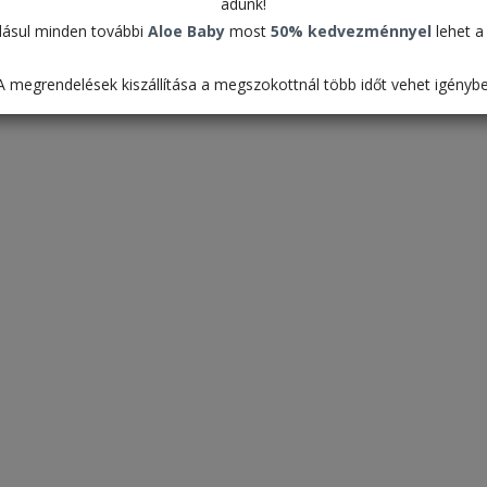
adunk!
értékű. A vásárlási összeg eléréséhez kérjük hogy he
ásul minden további
Aloe Baby
most
50% kedvezménnyel
lehet a 
összegben terméket a kosárba, ebbe az összegbe nem
segédanyagok
A megrendelések kiszállítása a megszokottnál több időt vehet igénybe