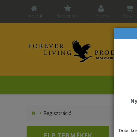
Főoldal
Kedvencek
Fiókom
Kosár
Sz
Ny
Regisztráció
Dobd kos
FLP TERMÉKEK