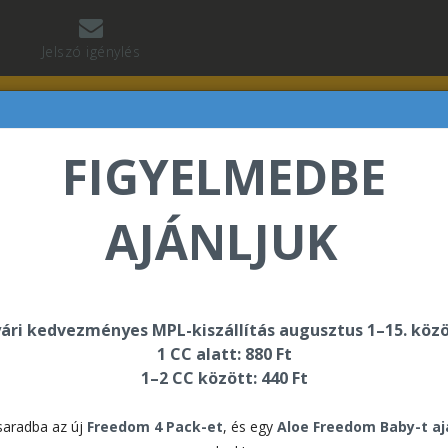
Jelszó igénylés
FIGYELMEDBE
AJÁNLJUK
abó Regina üdvözli Önt a Forever Living internetes áru
ári kedvezményes MPL-kiszállítás augusztus 1–15. közö
1 CC alatt: 880 Ft
1–2 CC között: 440 Ft
aradba az új
Freedom 4 Pack-et
, és egy
Aloe Freedom Baby-t a
Regisztráció előtt kérjük, állítsa össze első megrend