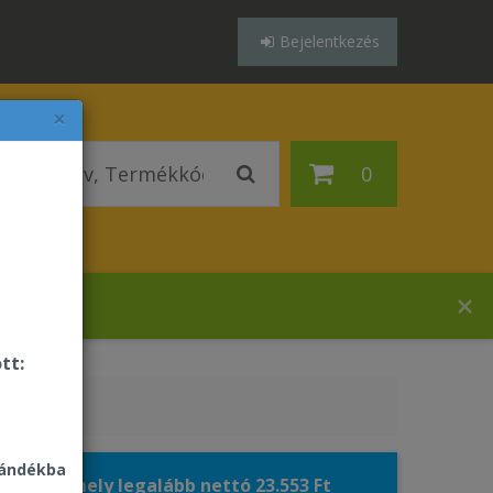
Bejelentkezés
×
0
házában!
tt:
jándékba
elését, amely legalább nettó 23.553 Ft