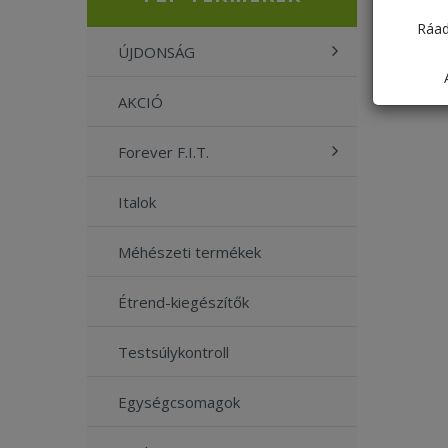
Ráad
ÚJDONSÁG
AKCIÓ
Forever F.I.T.
Italok
Méhészeti termékek
Étrend-kiegészítők
Testsúlykontroll
Egységcsomagok