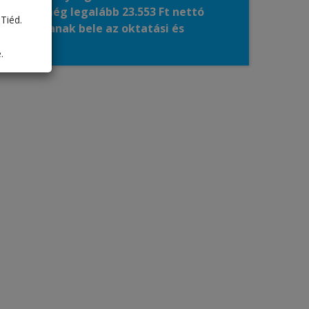
lyezzen még legalább 23.553 Ft nettó
Tiéd.
 számítanak bele az oktatási és
.