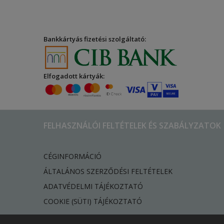
Bankkártyás fizetési szolgáltató:
Elfogadott kártyák:
FELHASZNÁLÓI FELTÉTELEK ÉS SZABÁLYZATOK
CÉGINFORMÁCIÓ
ÁLTALÁNOS SZERZŐDÉSI FELTÉTELEK
ADATVÉDELMI TÁJÉKOZTATÓ
​COOKIE (SÜTI) TÁJÉKOZTATÓ
© Copyright 2016 Forever Living. Minden jog fenntartva.