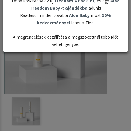
Dobd kosaradba az új
Freedom 4 Pack-et
, és egy
Aloe
Freedom Baby-t ajándékba
adunk!
Ráadásul minden további
Aloe Baby
most
50%
kedvezménnyel
lehet a Tiéd.
A megrendelések kiszállítása a megszokottnál több időt
vehet igénybe.