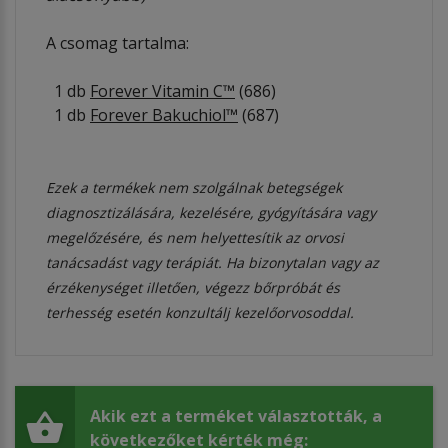
A csomag tartalma:
1 db
Forever Vitamin C™
(686)
1 db
Forever Bakuchiol™
(687)
Ezek a termékek nem szolgálnak betegségek
diagnosztizálására, kezelésére, gyógyítására vagy
megelőzésére, és nem helyettesítik az orvosi
tanácsadást vagy terápiát. Ha bizonytalan vagy az
érzékenységet illetően, végezz bőrpróbát és
terhesség esetén konzultálj kezelőorvosoddal.
Akik ezt a terméket választották, a
következőket kérték még: