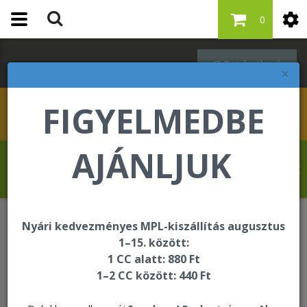
0
Bejelentkezés
×
FIGYELMEDBE
AJÁNLJUK
Szabó Regina üdvözli Önt a Forever Living
internetes áruházában!
Nyári kedvezményes MPL-kiszállítás augusztus
ÚJDONSÁG
Pontértékes újdonságok
1–15. között:
Vitamin C and Bakuchiol Combo Kit
1 CC alatt: 880 Ft
1–2 CC között: 440 Ft