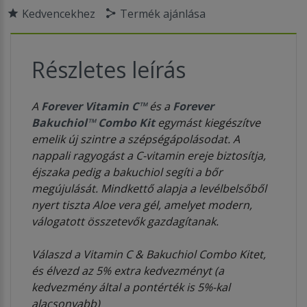
Kedvencekhez
Termék ajánlása
Részletes leírás
A
Forever Vitamin C™
és a
Forever
Bakuchiol™ Combo Kit
egymást kiegészítve
emelik új szintre a szépségápolásodat. A
nappali ragyogást a C-vitamin ereje biztosítja,
éjszaka pedig a bakuchiol segíti a bőr
megújulását. Mindkettő alapja a levélbelsőből
nyert tiszta Aloe vera gél, amelyet modern,
válogatott összetevők gazdagítanak.
Válaszd a Vitamin C & Bakuchiol Combo Kitet,
és élvezd az 5% extra kedvezményt (a
kedvezmény által a pontérték is 5%-kal
alacsonyabb)