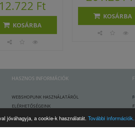
12.722 Ft
KOSÁRBA
KOSÁRBA
HASZNOS INFORMÁCIÓK
WEBSHOPUNK HASZNÁLATÁRÓL
F
ELÉRHETŐSÉGEINK
F
HÍREK, ÚJDONSÁGOK
val jóváhagyja, a cookie-k használatát.
További információk..
ELÁLLÁSI SZÁNDÉK