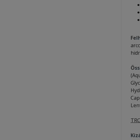
Fel
arc
hidr
Öss
(Aq
Gly
Hyd
Capr
Len
TRC
Kiz