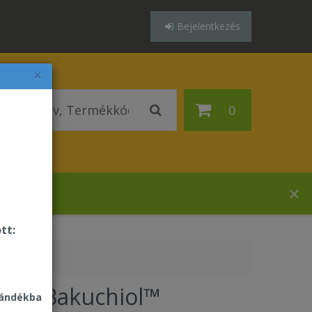
Bejelentkezés
×
0
házában!
tt:
ever Bakuchiol™
jándékba