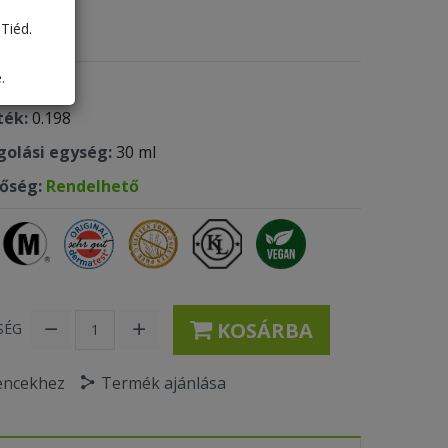
88 Ft
Tiéd.
.
 kód:
687
ték:
0.198
olási egység:
30 ml
tőség:
Rendelhető
KOSÁRBA
SÉG
encekhez
Termék ajánlása