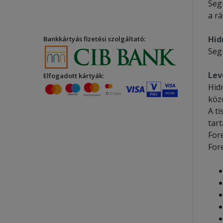
Segí
a r
Hid
Bankkártyás fizetési szolgáltató:
Seg
Lev
Elfogadott kártyák:
Hid
köz
A t
tar
Fore
For