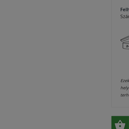
Fel
Szá
Ezek
hely
terh