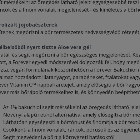
t mérsékelni az öregedés látható jeleit: egységesebbé teszi 
áncok és a finom vonalak megjelenését - és kíméletes a bőrh
rolizált jojobaészterek
ítenek megőrizni a bőr természetes nedvességvédő rétegét, 
élbelsőből nyert tiszta Aloe vera gél
ratál, és segít megőrizni a bőr egészséges megjelenését. Kéz
ött, a Forever egyedi módszerével dolgozzák fel, hogy megő
iszta, vegán formulának köszönhetően a Forever Bakuchiol 
talmaz hozzáadott illatanyagot, parabéneket, ftalátokat vagy
ver Vitamin C™ nappali arctejet, amely elősegíti a bőr ragyo
ever más bőrápoló termékeihez is, és könnyedén beépíthető
Az 1% bakuchiol segít mérsékelni az öregedés látható jelei
Növényi alapú retinol alternatíva, amely elősegíti a bőr m
Láthatóan egységesíti a bőrtónust és finomítja a bőr textú
Csökkenti a finom vonalak, ráncok, pórusok és az egyenet
Segít megvédeni a bőrt a környezeti hatásoktól