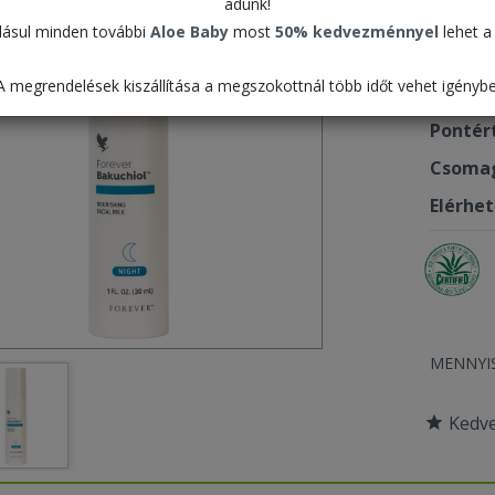
adunk!
23.9
ásul minden további
Aloe Baby
most
50% kedvezménnyel
lehet a 
A megrendelések kiszállítása a megszokottnál több időt vehet igénybe
Termék
Pontér
Csomag
Elérhe
MENNYI
Kedv