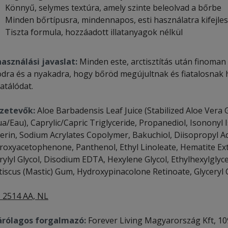
Könnyű, selymes textúra, amely szinte beleolvad a bőrbe
Minden bőrtípusra, mindennapos, esti használatra kifejle
Tiszta formula, hozzáadott illatanyagok nélkül
használási javaslat:
Minden este, arctisztítás után finoman
odra és a nyakadra, hogy bőröd megújultnak és fiatalosnak 
atálódat.
zetevők:
Aloe Barbadensis Leaf Juice (Stabilized Aloe Vera Ge
ua/Eau), Caprylic/Capric Triglyceride, Propanediol, Isononyl
cerin, Sodium Acrylates Copolymer, Bakuchiol, Diisopropyl Ad
roxyacetophenone, Panthenol, Ethyl Linoleate, Hematite Extr
ylyl Glycol, Disodium EDTA, Hexylene Glycol, Ethylhexylglyce
tiscus (Mastic) Gum, Hydroxypinacolone Retinoate, Glyceryl
 2514 AA, NL
árólagos forgalmazó:
Forever Living Magyarország Kft, 109