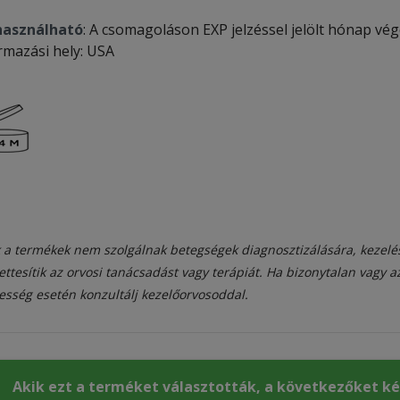
használható
: A csomagoláson EXP jelzéssel jelölt hónap végé
rmazási hely: USA
 a termékek nem szolgálnak betegségek diagnosztizálására, kezelé
ettesítik az orvosi tanácsadást vagy terápiát. Ha bizonytalan vagy 
esség esetén konzultálj kezelőorvosoddal.
Akik ezt a terméket választották, a következőket k