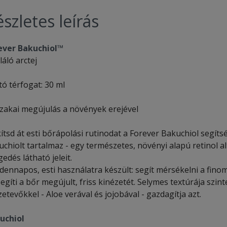
szletes leírás
ever Bakuchiol™
áló arctej
tó térfogat: 30 ml
zakai megújulás a növények erejével
ítsd át esti bőrápolási rutinodat a Forever Bakuchiol segítsé
chiolt tartalmaz - egy természetes, növényi alapú retinol al
edés látható jeleit.
dennapos, esti használatra készült: segít mérsékelni a fino
egíti a bőr megújult, friss kinézetét. Selymes textúrája szi
etevőkkel - Aloe verával és jojobával - gazdagítja azt.
uchiol