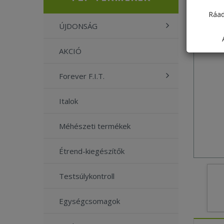
Ráad
ÚJDONSÁG
AKCIÓ
Forever F.I.T.
Italok
Méhészeti termékek
Étrend-kiegészítők
Testsúlykontroll
Egységcsomagok