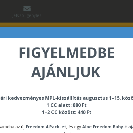
Jelszó igénylés
FIGYELMEDBE
AJÁNLJUK
abó Regina üdvözli Önt a Forever Living internetes áru
ári kedvezményes MPL-kiszállítás augusztus 1–15. közö
1 CC alatt: 880 Ft
Forever Bakuchiol™
1–2 CC között: 440 Ft
For
aradba az új
Freedom 4 Pack-et
, és egy
Aloe Freedom Baby-t a