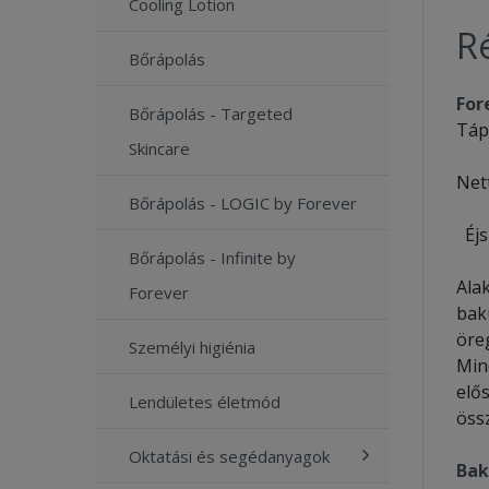
Cooling Lotion
Ré
Bőrápolás
For
Bőrápolás - Targeted
Tápl
Skincare
Net
Bőrápolás - LOGIC by Forever
Éjs
Bőrápolás - Infinite by
Alak
Forever
baku
öreg
Személyi higiénia
Min
elős
Lendületes életmód
össz
Oktatási és segédanyagok
Bak