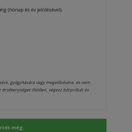
ig (hónap és év jelölésével).
sére, gyógyítására vagy megelőzésére, és nem
az érzékenységet illetően, végezz bőrpróbát és
érték még: