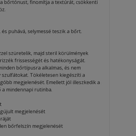
a bőrtónust, finomítja a textúrát, csökkenti
öz.
és puhává, selymessé teszik a bőrt.
zel szüretelik, majd steril körülmények
rizzék frissességét és hatékonyságát.
minden bőrtípusra alkalmas, és nem
 szulfátokat. Tökéletesen kiegészíti a
góbb megjelenését. Emellett jól illeszkedik a
 a mindennapi rutinba.
t
egújult megjelenését
ráját
len bőrfelszín megjelenését