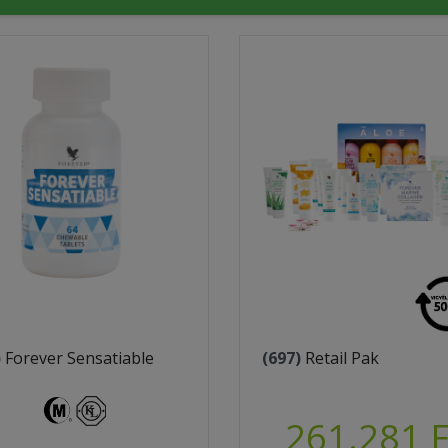
)
Forever Sensatiable
(697)
Retail Pak
261.281 F