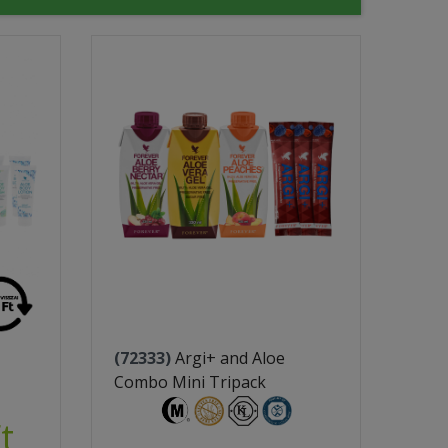
(72333)
Argi+ and Aloe
Combo Mini Tripack
t