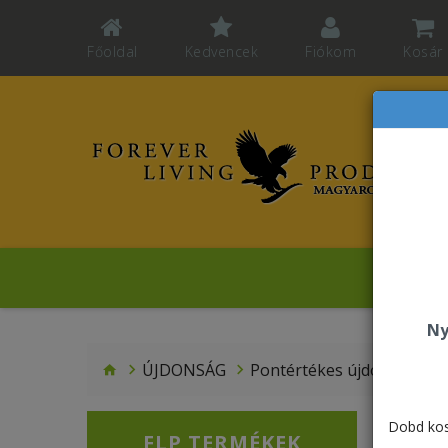
Főoldal
Kedvencek
Fiókom
Kosár
Sz
Ny
ÚJDONSÁG
Pontértékes újdonságok
Dobd kos
FLP TERMÉKEK