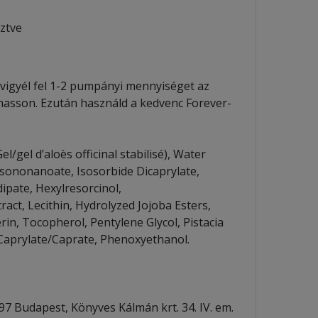
sztve
 vigyél fel 1-2 pumpányi mennyiséget az
hasson. Ezután használd a kedvenc Forever-
l/gel d’aloès officinal stabilisé), Water
 Isononanoate, Isosorbide Dicaprylate,
ipate, Hexylresorcinol,
act, Lecithin, Hydrolyzed Jojoba Esters,
rin, Tocopherol, Pentylene Glycol, Pistacia
 Caprylate/Caprate, Phenoxyethanol.
7 Budapest, Könyves Kálmán krt. 34. IV. em.