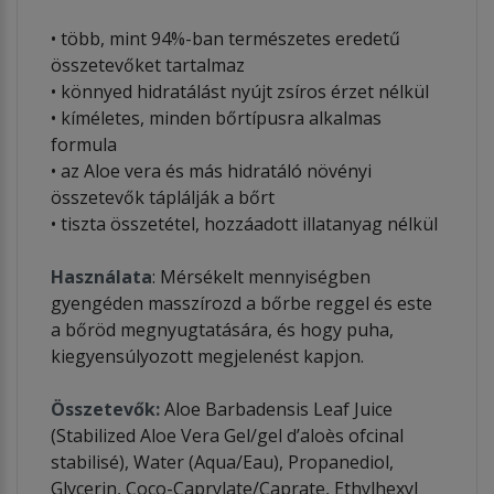
• több, mint 94%-ban természetes eredetű
összetevőket tartalmaz
• könnyed hidratálást nyújt zsíros érzet nélkül
• kíméletes, minden bőrtípusra alkalmas
formula
• az Aloe vera és más hidratáló növényi
összetevők táplálják a bőrt
• tiszta összetétel, hozzáadott illatanyag nélkül
Használata
: Mérsékelt mennyiségben
gyengéden masszírozd a bőrbe reggel és este
a bőröd megnyugtatására, és hogy puha,
kiegyensúlyozott megjelenést kapjon.
Összetevők:
Aloe Barbadensis Leaf Juice
(Stabilized Aloe Vera Gel/gel d’aloès ofcinal
stabilisé), Water (Aqua/Eau), Propanediol,
Glycerin, Coco-Caprylate/Caprate, Ethylhexyl