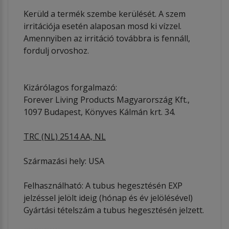
Kerüld a termék szembe kerülését. A szem
irritációja esetén alaposan mosd ki vízzel.
Amennyiben az irritáció továbbra is fennáll,
fordulj orvoshoz.
Kizárólagos forgalmazó:
Forever Living Products Magyarország Kft.,
1097 Budapest, Könyves Kálmán krt. 34.
TRC (NL) 2514 AA, NL
Származási hely: USA
Felhasználható: A tubus hegesztésén EXP
jelzéssel jelölt ideig (hónap és év jelölésével)
Gyártási tételszám a tubus hegesztésén jelzett.