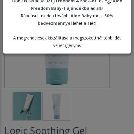
Dobd kosaradba az új
Freedom 4 Pack-et
, és egy
Aloe
Freedom Baby-t ajándékba
adunk!
Ráadásul minden további
Aloe Baby
most
50%
kedvezménnyel
lehet a Tiéd.
A megrendelések kiszállítása a megszokottnál több időt
vehet igénybe.
Logic Soothing Gel