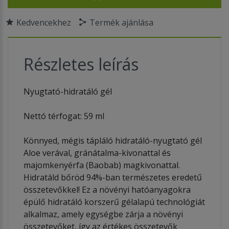
Kedvencekhez
Termék ajánlása
Részletes leírás
Nyugtató-hidratáló gél
Nettó térfogat: 59 ml
Könnyed, mégis tápláló hidratáló-nyugtató gél
Aloe verával, gránátalma-kivonattal és
majomkenyérfa (Baobab) magkivonattal.
Hidratáld bőröd 94%-ban természetes eredetű
összetevőkkel! Ez a növényi hatóanyagokra
épülő hidratáló korszerű gélalapú technológiát
alkalmaz, amely egységbe zárja a növényi
összetevőket, így az értékes összetevők