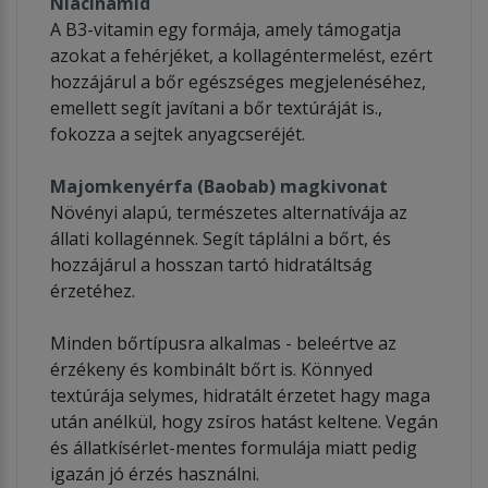
Niacinamid
A B3-vitamin egy formája, amely támogatja
azokat a fehérjéket, a kollagéntermelést, ezért
hozzájárul a bőr egészséges megjelenéséhez,
emellett segít javítani a bőr textúráját is.,
fokozza a sejtek anyagcseréjét.
Majomkenyérfa (Baobab) magkivonat
Növényi alapú, természetes alternatívája az
állati kollagénnek. Segít táplálni a bőrt, és
hozzájárul a hosszan tartó hidratáltság
érzetéhez.
Minden bőrtípusra alkalmas - beleértve az
érzékeny és kombinált bőrt is. Könnyed
textúrája selymes, hidratált érzetet hagy maga
után anélkül, hogy zsíros hatást keltene. Vegán
és állatkísérlet-mentes formulája miatt pedig
igazán jó érzés használni.