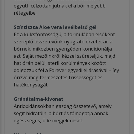
együtt, célzottan jutnak el a bőr mélyebb
rétegeibe.
Színtiszta Aloe vera levélbelső gél
Ez a kulcsfontosságú, a formulában elsőként
szereplő összetevőnk nyugtató érzetet ad a
bőrnek, miközben gyengéden kondicionálja
azt. Saját mezőinkről kézzel szüreteljük, majd
hat órán belül, steril körülmények között
dolgozzuk fel a Forever egyedi eljárásával – így
őrizve meg természetes frissességét és
hatékonyságát.
Gránátalma-kivonat
Antioxidánsokban gazdag összetevő, amely
segít hidratálni a bőrt és támogatja annak
egészséges, üde megjelenését.