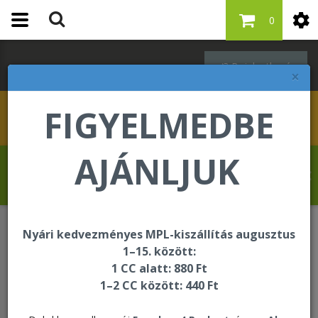
0
Bejelentkezés
×
FIGYELMEDBE
AJÁNLJUK
Szabó Regina üdvözli Önt a Forever Living
internetes áruházában!
Nyári kedvezményes MPL-kiszállítás augusztus
ÚJDONSÁG
Logic Soothing Gel Moisturizer
1–15. között:
1 CC alatt: 880 Ft
1–2 CC között: 440 Ft