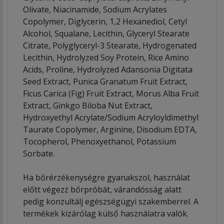
Olivate, Niacinamide, Sodium Acrylates
Copolymer, Diglycerin, 1,2 Hexanediol, Cetyl
Alcohol, Squalane, Lecithin, Glyceryl Stearate
Citrate, Polyglyceryl-3 Stearate, Hydrogenated
Lecithin, Hydrolyzed Soy Protein, Rice Amino
Acids, Proline, Hydrolyzed Adansonia Digitata
Seed Extract, Punica Granatum Fruit Extract,
Ficus Carica (Fig) Fruit Extract, Morus Alba Fruit
Extract, Ginkgo Biloba Nut Extract,
Hydroxyethyl Acrylate/Sodium Acryloyldimethyl
Taurate Copolymer, Arginine, Disodium EDTA,
Tocopherol, Phenoxyethanol, Potassium
Sorbate.
Ha bőrérzékenységre gyanakszol, használat
előtt végezz bőrpróbát, várandósság alatt
pedig konzultálj egészségügyi szakemberrel. A
termékek kizárólag külső használatra valók.