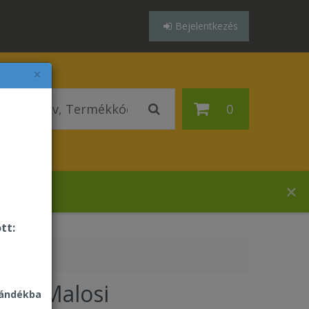
Bejelentkezés
×
0
házában!
tt:
ever Malosi
jándékba