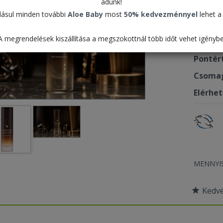
adunk!
16.2
ásul minden további
Aloe Baby
most
50% kedvezménnyel
lehet a 
A megrendelések kiszállítása a megszokottnál több időt vehet igénybe
Termék
Pontér
Csomag
Elérhe
MENNYI
Kedv