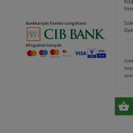
Kiz
For
Szá
Bankkártyás fizetési szolgáltató:
Gyár
Elfogadott kártyák:
Ezek
hely
terh