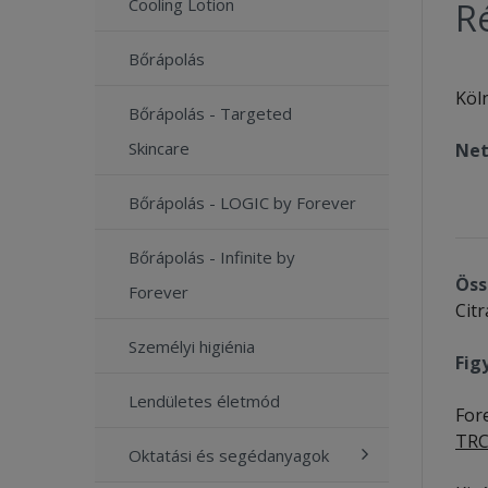
Cooling Lotion
Ré
Bőrápolás
Köl
Bőrápolás - Targeted
Skincare
Net
Bőrápolás - LOGIC by Forever
Bőrápolás - Infinite by
Öss
Forever
Citr
Személyi higiénia
Fig
Lendületes életmód
Fore
TRC
Oktatási és segédanyagok