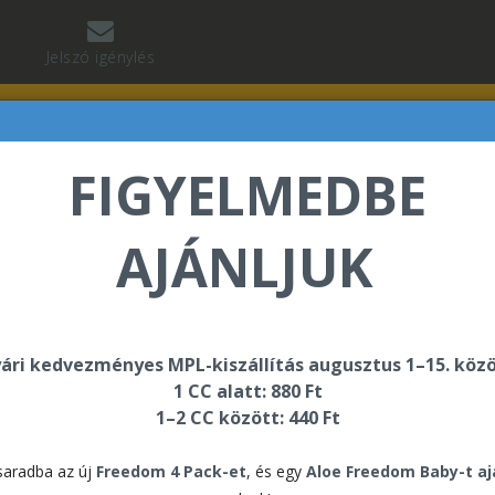
Jelszó igénylés
FIGYELMEDBE
AJÁNLJUK
abó Regina üdvözli Önt a Forever Living internetes áru
ári kedvezményes MPL-kiszállítás augusztus 1–15. közö
1 CC alatt: 880 Ft
1–2 CC között: 440 Ft
For
aradba az új
Freedom 4 Pack-et
, és egy
Aloe Freedom Baby-t a