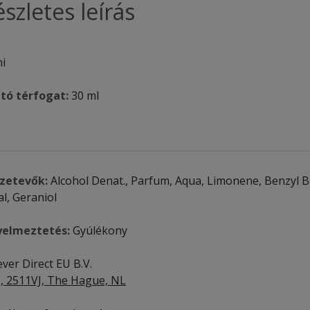
szletes leírás
ni
tó térfogat:
30 ml
zetevők:
Alcohol Denat., Parfum, Aqua, Limonene, Benzyl Be
al, Geraniol
yelmeztetés:
Gyúlékony
ver Direct EU B.V.
, 2511VJ, The Hague, NL