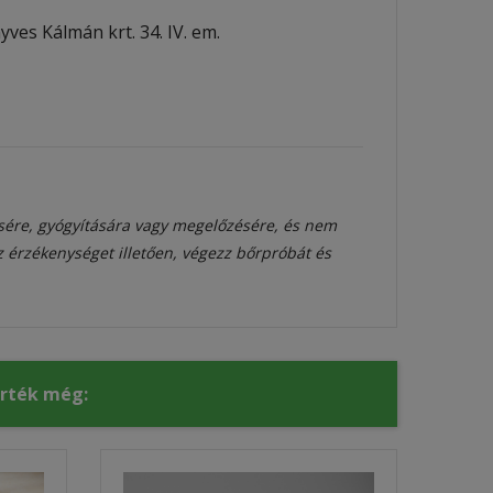
ves Kálmán krt. 34. IV. em.
sére, gyógyítására vagy megelőzésére, és nem
az érzékenységet illetően, végezz bőrpróbát és
érték még: