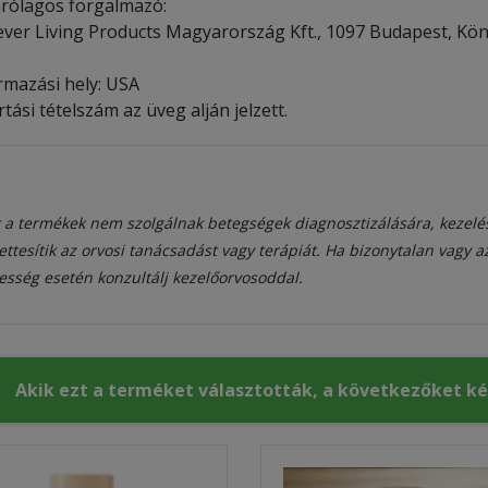
árólagos forgalmazó:
ever Living Products Magyarország Kft., 1097 Budapest, Köny
rmazási hely: USA
tási tételszám az üveg alján jelzett.
 a termékek nem szolgálnak betegségek diagnosztizálására, kezelé
ettesítik az orvosi tanácsadást vagy terápiát. Ha bizonytalan vagy 
esség esetén konzultálj kezelőorvosoddal.
Akik ezt a terméket választották, a következőket k