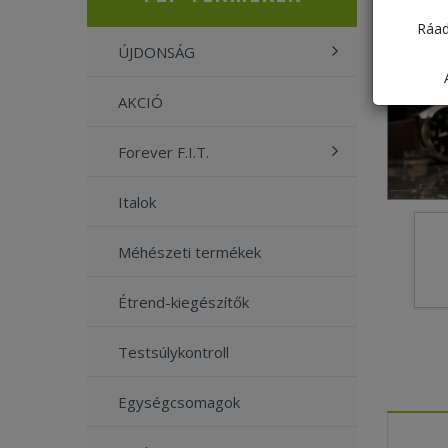
Ráad
ÚJDONSÁG
AKCIÓ
Forever F.I.T.
Italok
Méhészeti termékek
Étrend-kiegészítők
Testsúlykontroll
Egységcsomagok