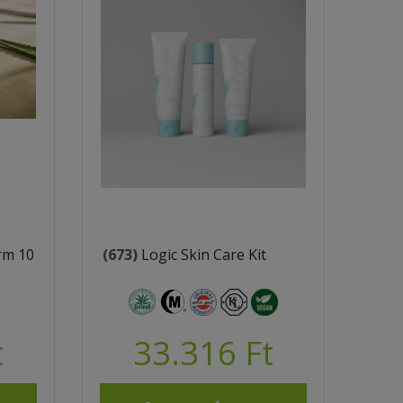
rm 10
(673)
Logic Skin Care Kit
t
33.316 Ft