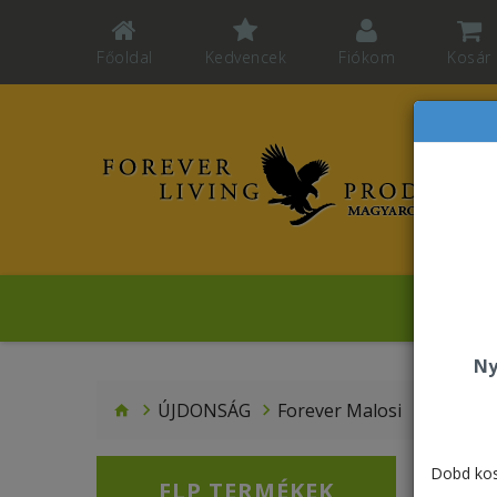
Főoldal
Kedvencek
Fiókom
Kosár
Sz
Ny
ÚJDONSÁG
Forever Malosi
Dobd kos
FLP TERMÉKEK