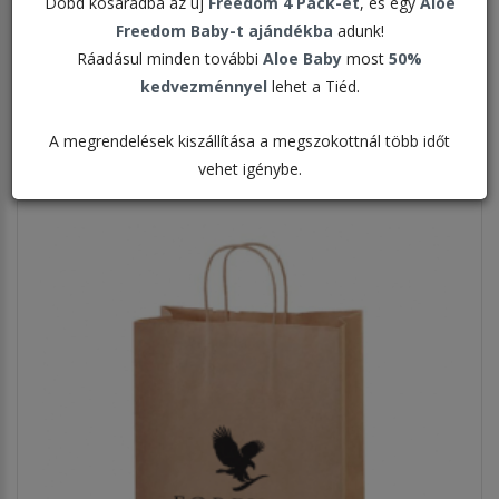
Dobd kosaradba az új
Freedom 4 Pack-et
, és egy
Aloe
Freedom Baby-t ajándékba
adunk!
Rendezés:
Ráadásul minden további
Aloe Baby
most
50%
kedvezménnyel
lehet a Tiéd.
Megjelenítve:
A megrendelések kiszállítása a megszokottnál több időt
vehet igénybe.