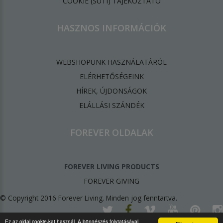
​COOKIE (SÜTI) TÁJÉKOZTATÓ
HASZNOS INFORMÁCIÓK
WEBSHOPUNK HASZNÁLATÁRÓL
ELÉRHETŐSÉGEINK
HÍREK, ÚJDONSÁGOK
ELÁLLÁSI SZÁNDÉK
FOREVER OLDALAK
FOREVER LIVING PRODUCTS
FOREVER GIVING
© Copyright 2016 Forever Living. Minden jog fenntartva.
Ez az oldal cookie-kat használ. A böngészés folytatásával