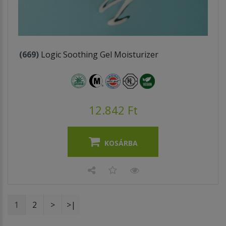
(669)
Logic Soothing Gel Moisturizer
12.842 Ft
KOSÁRBA
1
2
>
>|