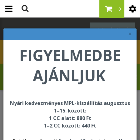
0
Bejelentkezés
×
FIGYELMEDBE
AJÁNLJUK
Szabó Regina üdvözli Önt a Forever Living
internetes áruházában!
Nyári kedvezményes MPL-kiszállítás augusztus
ÚJDONSÁG
1–15. között:
1 CC alatt: 880 Ft
1–2 CC között: 440 Ft
ÚJDONSÁG