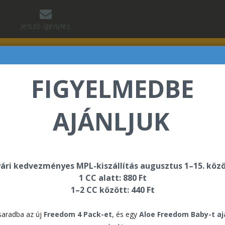
Jelszó igénylés
FIGYELMEDBE
AJÁNLJUK
abó Regina üdvözli Önt a Forever Living internetes áru
ári kedvezményes MPL-kiszállítás augusztus 1–15. közö
1 CC alatt: 880 Ft
4 Pack Mango & Pro-B Duo
1–2 CC között: 440 Ft
4 P
aradba az új
Freedom 4 Pack-et
, és egy
Aloe Freedom Baby-t a