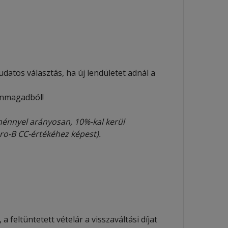
udatos választás, ha új lendületet adnál a
önmagadból!
énnyel arányosan, 10%-kal kerül
Pro-B CC-értékéhez képest).
 feltüntetett vételár a visszaváltási díjat