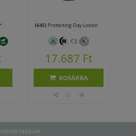
™
(645)
Protecting Day Lotion
t
17.687 Ft
KOSÁRBA
FOREVER OLDALAK