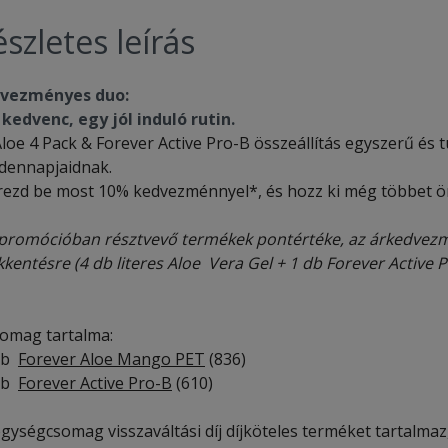
szletes leírás
vezményes duo:
 kedvenc, egy jól induló rutin.
loe 4 Pack & Forever Active Pro-B összeállítás egyszerű és t
dennapjaidnak.
rezd be most 10% kedvezménnyel*, és hozz ki még többet 
promócióban résztvevő termékek pontértéke, az árkedvezm
kkentésre (4 db literes Aloe Vera Gel + 1 db Forever Active 
somag tartalma:
db
Forever Aloe Mango PET
(836)
db
Forever Active Pro-B
(610)
gységcsomag visszaváltási díj díjköteles terméket tartalmaz, a