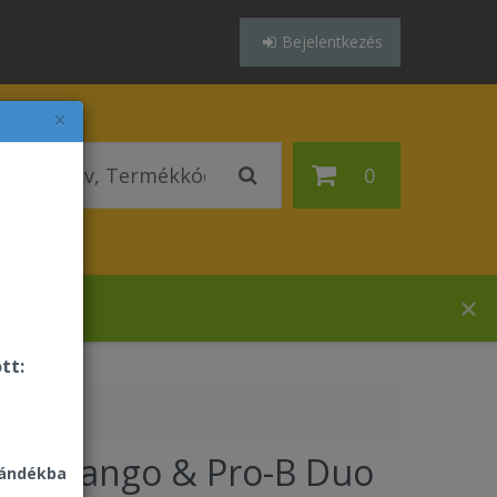
Bejelentkezés
×
0
házában!
tt:
ack Mango & Pro-B Duo
jándékba