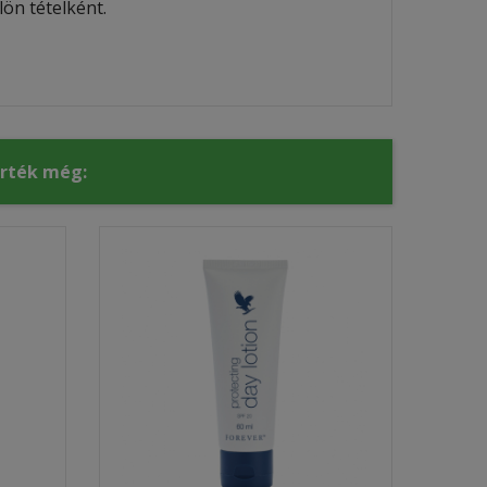
ön tételként.
érték még: