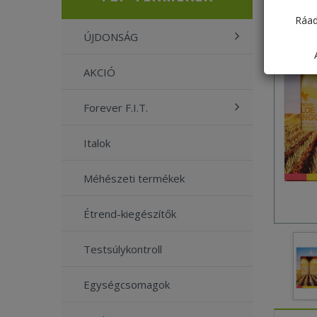
Ráad
ÚJDONSÁG
AKCIÓ
Forever F.I.T.
Italok
Méhészeti termékek
Étrend-kiegészítők
Testsúlykontroll
Egységcsomagok