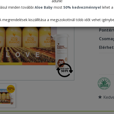
adunk!
74.6
ásul minden további
Aloe Baby
most
50% kedvezménnyel
lehet a 
A megrendelések kiszállítása a megszokottnál több időt vehet igénybe
Termék
Pontér
Csomag
Elérhe
Kedv