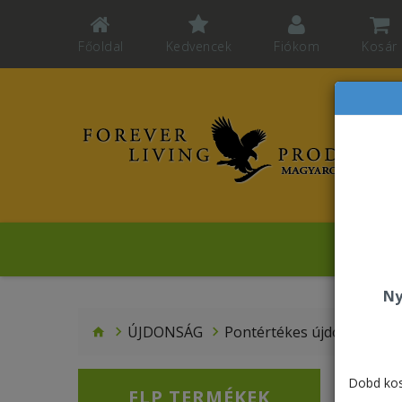
Főoldal
Kedvencek
Fiókom
Kosár
Sz
Ny
ÚJDONSÁG
Pontértékes újdonságok
Dobd kos
FLP TERMÉKEK