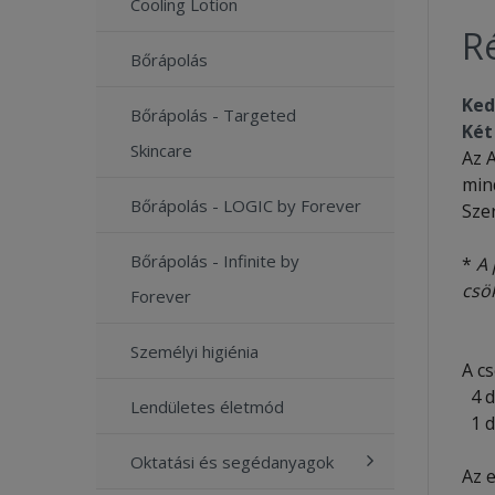
Cooling Lotion
Ré
Bőrápolás
Ked
Bőrápolás - Targeted
Két
Skincare
Az A
min
Bőrápolás - LOGIC by Forever
Sze
Bőrápolás - Infinite by
*
A 
csö
Forever
Személyi higiénia
A c
4 
Lendületes életmód
1 
Oktatási és segédanyagok
Az e