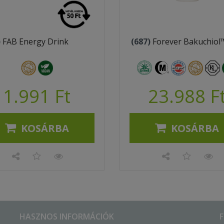
)
FAB Energy Drink
(687)
Forever Bakuchiol
1.991 Ft
23.988 F
KOSÁRBA
KOSÁRBA
HASZNOS INFORMÁCIÓK