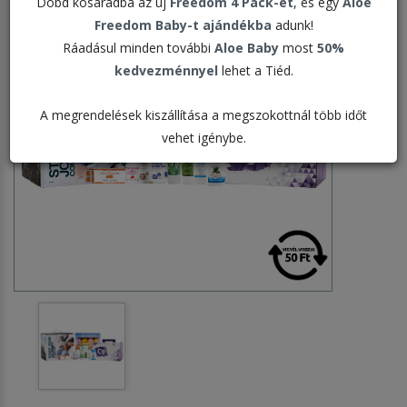
Dobd kosaradba az új
Freedom 4 Pack-et
, és egy
Aloe
Freedom Baby-t ajándékba
adunk!
Ráadásul minden további
Aloe Baby
most
50%
kedvezménnyel
lehet a Tiéd.
A megrendelések kiszállítása a megszokottnál több időt
vehet igénybe.