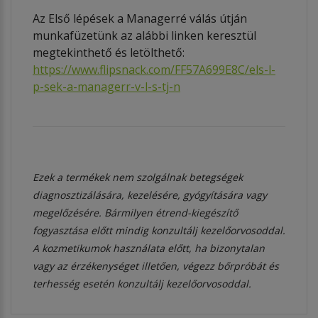
Az Első lépések a Managerré válás útján
munkafüzetünk az alábbi linken keresztül
megtekinthető és letölthető:
https://www.flipsnack.com/FF57A699E8C/els-l-
p-sek-a-managerr-v-l-s-tj-n
Ezek a termékek nem szolgálnak betegségek
diagnosztizálására, kezelésére, gyógyítására vagy
megelőzésére. Bármilyen étrend-kiegészítő
fogyasztása előtt mindig konzultálj kezelőorvosoddal.
A kozmetikumok használata előtt, ha bizonytalan
vagy az érzékenységet illetően, végezz bőrpróbát és
terhesség esetén konzultálj kezelőorvosoddal.