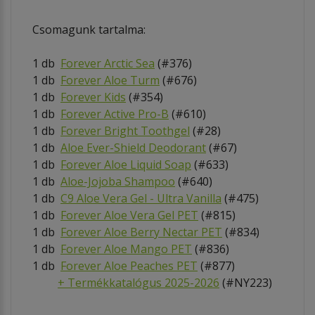
Csomagunk tartalma:
1 db
Forever Arctic Sea
(#376)
1 db
Forever Aloe Turm
(#676)
1 db
Forever K
ids
(#354)
1 db
Forever Active Pro-B
(#610)
1 db
Forever Bright Toothgel
(#28)
1 db
Aloe Ever-Shield Deodorant
(#67)
1 db
Forever Aloe Liquid Soap
(#633)
1 db
Aloe-Jojoba Shampoo
(#640)
1 db
C9 Aloe Vera Gel - Ultra Vanilla
(#475)
1 db
Forever Aloe Vera Gel PET
(#815)
1 db
Forever Aloe Berry Nectar PET
(#834)
1 db
Forever Aloe Mango
PET
(#836)
1 db
Forever Aloe Peaches PET
(#877)
+
Termékkatalógus 2025-2026
(#NY223)