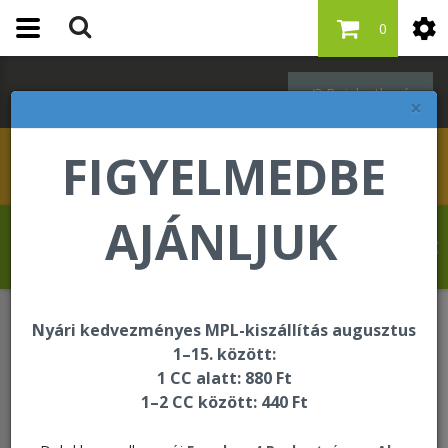
0
Bejelentkezés
×
FIGYELMEDBE
AJÁNLJUK
Szabó Regina üdvözli Önt a Forever Living
internetes áruházában!
Nyári kedvezményes MPL-kiszállítás augusztus
ÚJDONSÁG
Pontértékes újdonságok
1–15. között:
Start Your Journey Pak - Best Sellers C9 Vanilla
1 CC alatt: 880 Ft
1–2 CC között: 440 Ft