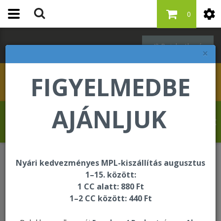
0
Bejelentkezés
×
FIGYELMEDBE
AJÁNLJUK
Szabó Regina üdvözli Önt a Forever Living
internetes áruházában!
Nyári kedvezményes MPL-kiszállítás augusztus
ÚJDONSÁG
Pontértékes újdonságok
1–15. között:
Forever Aloe Turm
1 CC alatt: 880 Ft
1–2 CC között: 440 Ft