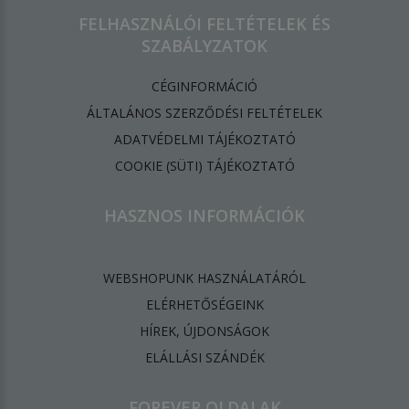
FELHASZNÁLÓI FELTÉTELEK ÉS
SZABÁLYZATOK
CÉGINFORMÁCIÓ
ÁLTALÁNOS SZERZŐDÉSI FELTÉTELEK
ADATVÉDELMI TÁJÉKOZTATÓ
​COOKIE (SÜTI) TÁJÉKOZTATÓ
HASZNOS INFORMÁCIÓK
WEBSHOPUNK HASZNÁLATÁRÓL
ELÉRHETŐSÉGEINK
HÍREK, ÚJDONSÁGOK
ELÁLLÁSI SZÁNDÉK
FOREVER OLDALAK