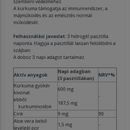
szembeni védelméhez.
A kurkuma támogatja az immunrendszer, a
májműködés és az emésztés normál
működését.
Felhasználási javaslat
: 3 hidrogél pasztilla
naponta. Hagyja a pasztillát lassan feloldódni a
szájban.
A doboz 3 napi adagot tartalmaz.
Napi adagban
Aktív anyagok
NRV*%
(3 pasztillában)
Kurkuma gyökér
600 mg
kivonat
-
ebből:
187,5 mg
kurkuminoidok
Cink
9 mg
90
Aloe vera belső
1,5 mg
-
levélgél por