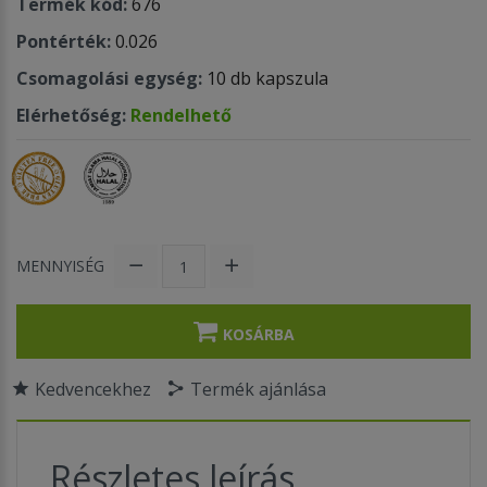
Termék kód:
676
Pontérték:
0.026
Csomagolási egység:
10 db kapszula
Elérhetőség:
Rendelhető
MENNYISÉG
KOSÁRBA
Kedvencekhez
Termék ajánlása
Részletes leírás