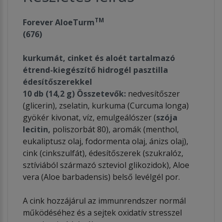
TM
Forever AloeTurm
(676)
kurkumát, cinket és aloét tartalmazó
étrend-kiegészítő hidrogél pasztilla
édesítőszerekkel
10 db (14,2 g)
Összetevők:
nedvesítőszer
(glicerin), zselatin, kurkuma (Curcuma longa)
gyökér kivonat, víz, emulgeálószer (
szója
lecitin,
poliszorbát 80), aromák (menthol,
eukaliptusz olaj, fodormenta olaj, ánizs olaj),
cink (cinkszulfát), édesítőszerek (szukralóz,
sztíviából származó szteviol glikozidok), Aloe
vera (Aloe barbadensis) belső levélgél por.
A cink hozzájárul az immunrendszer normál
működéséhez és a sejtek oxidatív stresszel