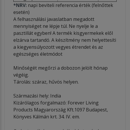
*NRV:
napi beviteli referencia érték (felnőttek
esetén)
A felhasználási javaslatban megadott
mennyiséget ne lépje túl. Ne nyelje le a
pasztillát egyben! A termék kisgyermekek elől
elzárva tartandó. A készítmény nem helyettesíti
a kiegyensúlyozott vegyes étrendet és az
egészséges életmódot
Minőségét megőrzi a dobozon jelölt hónap
végéig.
Tárolás: száraz, hűvös helyen.
Származási hely: India
Kizárólagos forgalmazó: Forever Living
Products Magyarország Kft.1097 Budapest,
Könyves Kálmán krt. 34. IV. em.