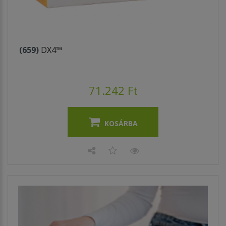
(659)
DX4™
71.242 Ft
KOSÁRBA