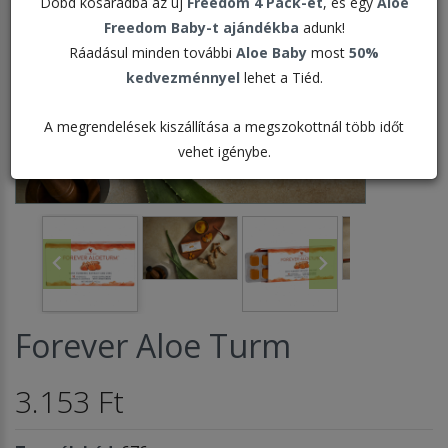
Dobd kosaradba az új
Freedom 4 Pack-et
, és egy
Aloe
Freedom Baby-t ajándékba
adunk!
Ráadásul minden további
Aloe Baby
most
50%
kedvezménnyel
lehet a Tiéd.
A megrendelések kiszállítása a megszokottnál több időt
vehet igénybe.
Forever Aloe Turm
3.153 Ft