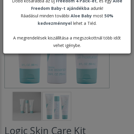
Dobd kosaradba az új
Freedom 4 Pack-et
, és egy
Aloe
Freedom Baby-t ajándékba
adunk!
Ráadásul minden további
Aloe Baby
most
50%
kedvezménnyel
lehet a Tiéd.
A megrendelések kiszállítása a megszokottnál több időt
vehet igénybe.
Logic Skin Care Kit