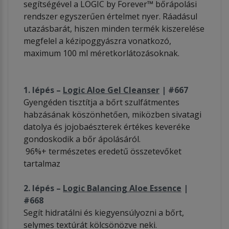
segítségével a LOGIC by Forever™ bőrápolási
rendszer egyszerűen értelmet nyer. Ráadásul
utazásbarát, hiszen minden termék kiszerelése
megfelel a kézipoggyászra vonatkozó,
maximum 100 ml méretkorlátozásoknak.
1. lépés –
Logic Aloe Gel Cleanser
| #667
Gyengéden tisztítja a bőrt szulfátmentes
habzásának köszönhetően, miközben sivatagi
datolya és jojobaészterek értékes keveréke
gondoskodik a bőr ápolásáról.
96%+ természetes eredetű összetevőket
tartalmaz
2. lépés –
Logic Balancing Aloe Essence
|
#668
Segít hidratálni és kiegyensúlyozni a bőrt,
selymes textúrát kölcsönözve neki.