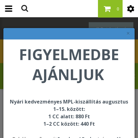
0
Bejelentkezés
×
FIGYELMEDBE
AJÁNLJUK
Szabó Regina üdvözli Önt a Forever Living
internetes áruházában!
Nyári kedvezményes MPL-kiszállítás augusztus
ÚJDONSÁG
Logic Skin Care Kit
1–15. között:
1 CC alatt: 880 Ft
1–2 CC között: 440 Ft