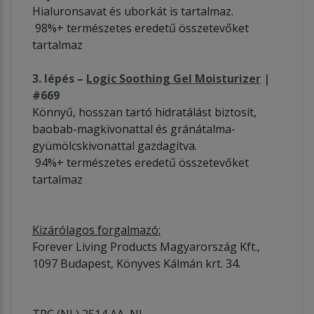
Hialuronsavat és uborkát is tartalmaz.
98%+ természetes eredetű összetevőket
tartalmaz
3. lépés –
Logic Soothing Gel Moisturizer
|
#669
Könnyű, hosszan tartó hidratálást biztosít,
baobab-magkivonattal és gránátalma-
gyümölcskivonattal gazdagítva.
94%+ természetes eredetű összetevőket
tartalmaz
Kizárólagos forgalmazó:
Forever Living Products Magyarország Kft.,
1097 Budapest, Könyves Kálmán krt. 34.
TRC (NL) 2514 AA, NL