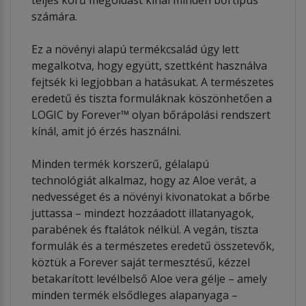
számára.
Ez a növényi alapú termékcsalád úgy lett
megalkotva, hogy együtt, szettként használva
fejtsék ki legjobban a hatásukat. A természetes
eredetű és tiszta formuláknak köszönhetően a
LOGIC by Forever™ olyan bőrápolási rendszert
kínál, amit jó érzés használni.
Minden termék korszerű, gélalapú
technológiát alkalmaz, hogy az Aloe verát, a
nedvességet és a növényi kivonatokat a bőrbe
juttassa – mindezt hozzáadott illatanyagok,
parabének és ftalátok nélkül. A vegán, tiszta
formulák és a természetes eredetű összetevők,
köztük a Forever saját termesztésű, kézzel
betakarított levélbelső Aloe vera gélje – amely
minden termék elsődleges alapanyaga –