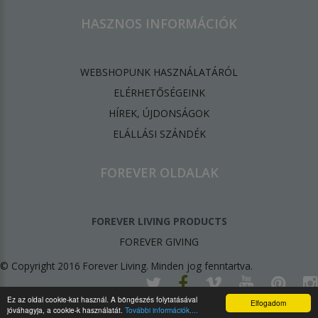
HASZNOS INFORMÁCIÓK
WEBSHOPUNK HASZNÁLATÁRÓL
ELÉRHETŐSÉGEINK
HÍREK, ÚJDONSÁGOK
ELÁLLÁSI SZÁNDÉK
FOREVER OLDALAK
FOREVER LIVING PRODUCTS
FOREVER GIVING
© Copyright 2016 Forever Living. Minden jog fenntartva.
Ez az oldal cookie-kat használ. A böngészés folytatásával
Elfogadom
jóváhagyja, a cookie-k használatát.
További információk....