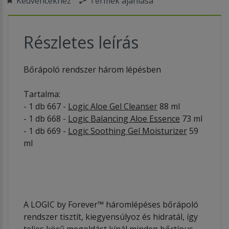
Kedvencekhez
Termék ajánlása
Részletes leírás
Bőrápoló rendszer három lépésben
Tartalma:
- 1 db 667 -
Logic Aloe Gel Cleanser
88 ml
- 1 db 668 -
Logic Balancing Aloe Essence
73 ml
- 1 db 669 -
Logic Soothing Gel Moisturizer
59
ml
A LOGIC by Forever™ háromlépéses bőrápoló
rendszer tisztít, kiegyensúlyoz és hidratál, így
teljes körű megoldást kínál minden bőrtípus