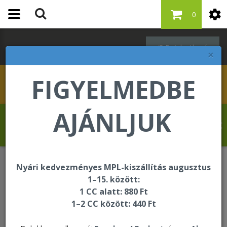
0
Bejelentkezés
×
FIGYELMEDBE
AJÁNLJUK
Szabó Regina üdvözli Önt a Forever Living
internetes áruházában!
Nyári kedvezményes MPL-kiszállítás augusztus
Italok
Argi+ and Aloe Combo Mini Tripack
1–15. között:
1 CC alatt: 880 Ft
1–2 CC között: 440 Ft