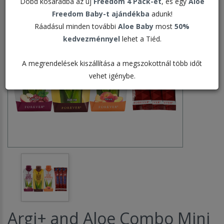
Dobd kosaradba az új
Freedom 4 Pack-et
, és egy
Aloe
Freedom Baby-t ajándékba
adunk!
Ráadásul minden további
Aloe Baby
most
50%
kedvezménnyel
lehet a Tiéd.
A megrendelések kiszállítása a megszokottnál több időt
vehet igénybe.
Argi+ and Aloe Combo Mini