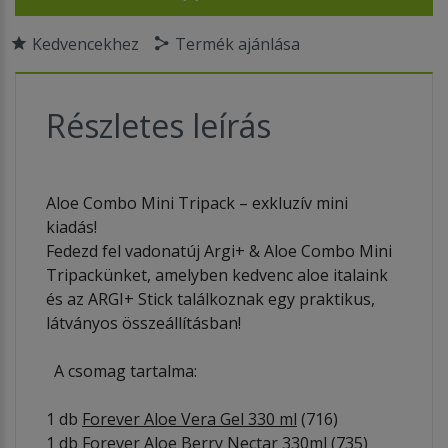
Kedvencekhez
Termék ajánlása
Részletes leírás
Aloe Combo Mini Tripack – exkluzív mini
kiadás!
Fedezd fel vadonatúj Argi+ & Aloe Combo Mini
Tripackünket, amelyben kedvenc aloe italaink
és az ARGI+ Stick találkoznak egy praktikus,
látványos összeállításban!
A csomag tartalma:
1 db
Forever Aloe Vera Gel 330 ml
(716)
1 db
Forever Aloe Berry Nectar 330ml
(735)