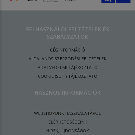
FELHASZNÁLÓI FELTÉTELEK ÉS
SZABÁLYZATOK
CÉGINFORMÁCIÓ
ÁLTALÁNOS SZERZŐDÉSI FELTÉTELEK
ADATVÉDELMI TÁJÉKOZTATÓ
​COOKIE (SÜTI) TÁJÉKOZTATÓ
HASZNOS INFORMÁCIÓK
WEBSHOPUNK HASZNÁLATÁRÓL
ELÉRHETŐSÉGEINK
HÍREK, ÚJDONSÁGOK