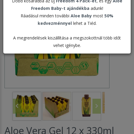
Dobd kosaradba az új
Freedom 4 Pack-et
, és egy
Aloe
Freedom Baby-t ajándékba
adunk!
Ráadásul minden további
Aloe Baby
most
50%
kedvezménnyel
lehet a Tiéd.
A megrendelések kiszállítása a megszokottnál több időt
vehet igénybe.
Aloe Vera Gel 12 x 330ml