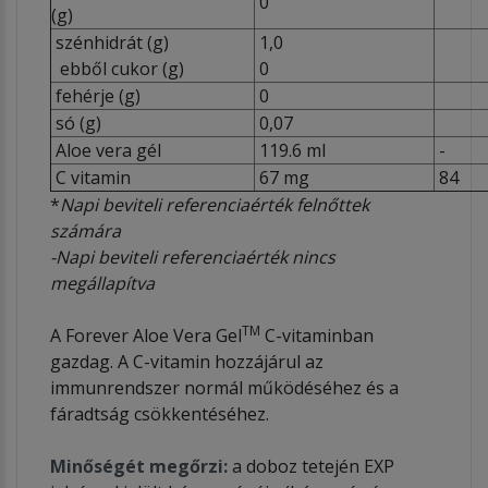
0
(g)
szénhidrát (g)
1,0
ebből cukor (g)
0
fehérje (g)
0
só (g)
0,07
Aloe vera gél
119.6 ml
-
C vitamin
67 mg
84
*
Napi beviteli referenciaérték felnőttek
számára
-Napi beviteli referenciaérték nincs
megállapítva
TM
A Forever Aloe Vera Gel
C-vitaminban
gazdag. A C-vitamin hozzájárul az
immunrendszer normál működéséhez és a
fáradtság csökkentéséhez.
Minőségét megőrzi:
a doboz tetején EXP