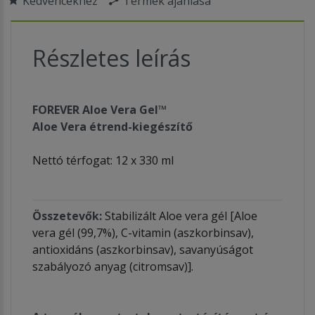
Kedvencekhez
Termék ajánlása
Részletes leírás
FOREVER Aloe Vera Gel™
Aloe Vera étrend-kiegészítő
Nettó térfogat: 12 x 330 ml
Összetevők:
Stabilizált Aloe vera gél [Aloe
vera gél (99,7%), C-vitamin (aszkorbinsav),
antioxidáns (aszkorbinsav), savanyúságot
szabályozó anyag (citromsav)].