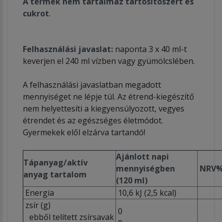
A termék nem tartalmaz tartósítószert és
cukrot
.
Felhasználási javaslat:
naponta 3 x 40 ml-t
keverjen el 240 ml vízben vagy gyümölcslében.
A felhasználási javaslatban megadott
mennyiséget ne lépje túl. Az étrend-kiegészítő
nem helyettesíti a kiegyensúlyozott, vegyes
étrendet és az egészséges életmódot.
Gyermekek elől elzárva tartandó!
Ajánlott napi
Tápanyag/aktív
mennyiségben
NRV
anyag tartalom
(120 ml)
Energia
10,6 kJ (2,5 kcal)
zsír (g)
0
ebből telített zsírsavak