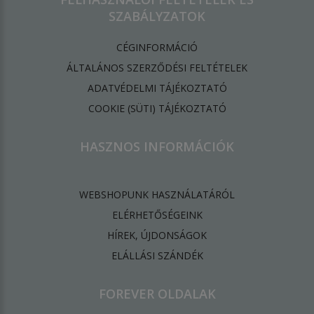
SZABÁLYZATOK
CÉGINFORMÁCIÓ
ÁLTALÁNOS SZERZŐDÉSI FELTÉTELEK
ADATVÉDELMI TÁJÉKOZTATÓ
​COOKIE (SÜTI) TÁJÉKOZTATÓ
HASZNOS INFORMÁCIÓK
WEBSHOPUNK HASZNÁLATÁRÓL
ELÉRHETŐSÉGEINK
HÍREK, ÚJDONSÁGOK
ELÁLLÁSI SZÁNDÉK
FOREVER OLDALAK