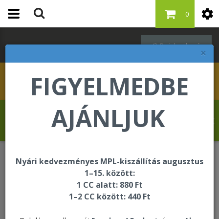
0
Bejelentkezés
×
FIGYELMEDBE
AJÁNLJUK
Szabó Regina üdvözli Önt a Forever Living
internetes áruházában!
Nyári kedvezményes MPL-kiszállítás augusztus
Italok
Aloe Vera Gel 12 x 330ml
1–15. között:
1 CC alatt: 880 Ft
1–2 CC között: 440 Ft