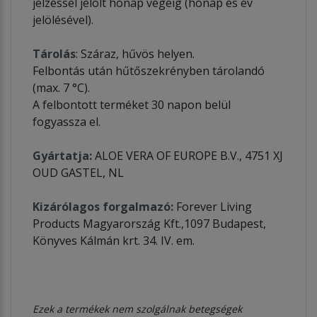
jelzéssel jelölt hónap végéig (hónap és év
jelölésével).
Tárolás
: Száraz, hűvös helyen.
Felbontás után hűtőszekrényben tárolandó
(max. 7 °C).
A felbontott terméket 30 napon belül
fogyassza el.
Gyártatja:
ALOE VERA OF EUROPE B.V., 4751 XJ
OUD GASTEL, NL
Kizárólagos forgalmazó:
Forever Living
Products Magyarország Kft.,1097 Budapest,
Könyves Kálmán krt. 34. IV. em.
Ezek a termékek nem szolgálnak betegségek