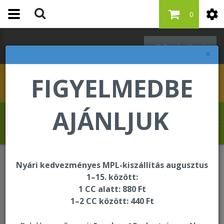
0
Bejelentkezés
×
FIGYELMEDBE
AJÁNLJUK
Szabó Regina üdvözli Önt a Forever Living
internetes áruházában!
Nyári kedvezményes MPL-kiszállítás augusztus
Italok
4 Pack Berry & Pro-B Duo
1–15. között:
1 CC alatt: 880 Ft
1–2 CC között: 440 Ft