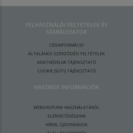
FELHASZNÁLÓI FELTÉTELEK ÉS
SZABÁLYZATOK
CÉGINFORMÁCIÓ
ÁLTALÁNOS SZERZŐDÉSI FELTÉTELEK
ADATVÉDELMI TÁJÉKOZTATÓ
​COOKIE (SÜTI) TÁJÉKOZTATÓ
HASZNOS INFORMÁCIÓK
WEBSHOPUNK HASZNÁLATÁRÓL
ELÉRHETŐSÉGEINK
HÍREK, ÚJDONSÁGOK