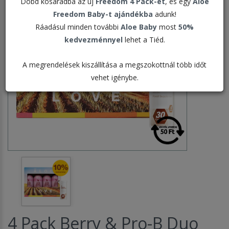
Dobd kosaradba az új
Freedom 4 Pack-et
, és egy
Aloe
Freedom Baby-t ajándékba
adunk!
Ráadásul minden további
Aloe Baby
most
50%
kedvezménnyel
lehet a Tiéd.
A megrendelések kiszállítása a megszokottnál több időt
vehet igénybe.
4 Pack Berry & Pro-B Duo