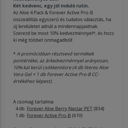
Két kedvenc, egy jól induló rutin.
Az Aloe 4 Pack & Forever Active Pro-B
összeállítás egyszerű és tudatos választás, ha
új lendületet adnál a mindennapjaidnak.
Szerezd be most 10% kedvezménnyel*, és hozz
ki még többet önmagadból!
*
A promócióban résztvevő termékek
pontértéke, az árkedvezménnyel arányosan,
10%-kal kerül csökkentésre (4 db literes Aloe
Vera Gel + 1 db Forever Active Pro-B CC-
értékéhez képest).
A csomag tartalma:
4 db
Forever Aloe Berry Nectar PET
(834)
1 db
Forever Active Pro-B
(610)