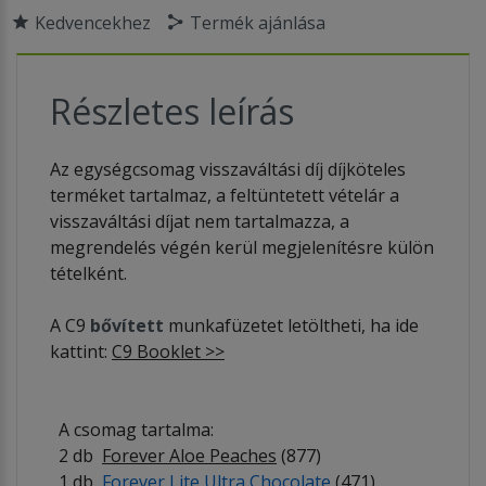
Kedvencekhez
Termék ajánlása
Részletes leírás
Az egységcsomag visszaváltási díj díjköteles
terméket tartalmaz, a feltüntetett vételár a
visszaváltási díjat nem tartalmazza, a
megrendelés végén kerül megjelenítésre külön
tételként.
A C9
bővített
munkafüzetet letöltheti, ha ide
kattint:
C9 Booklet >>
A csomag tartalma:
2 db
Forever Aloe Peaches
(877)
1 db
Forever Lite Ultra Chocolate
(471)