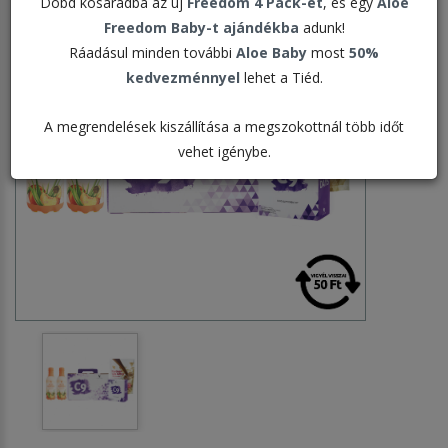
Dobd kosaradba az új
Freedom 4 Pack-et
, és egy
Aloe
Freedom Baby-t ajándékba
adunk!
Ráadásul minden további
Aloe Baby
most
50%
kedvezménnyel
lehet a Tiéd.
A megrendelések kiszállítása a megszokottnál több időt
vehet igénybe.