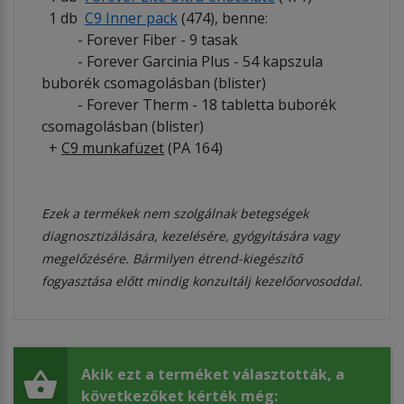
1 db
C9 Inner pack
(474), benne:
- Forever Fiber - 9 tasak
- Forever Garcinia Plus - 54 kapszula
buborék csomagolásban (blister)
- Forever Therm - 18 tabletta buborék
csomagolásban (blister)
+
C9 munkafüzet
(PA 164)
Ezek a termékek nem szolgálnak betegségek
diagnosztizálására, kezelésére, gyógyítására vagy
megelőzésére. Bármilyen étrend-kiegészítő
fogyasztása előtt mindig konzultálj kezelőorvosoddal.
Akik ezt a terméket választották, a
következőket kérték még: