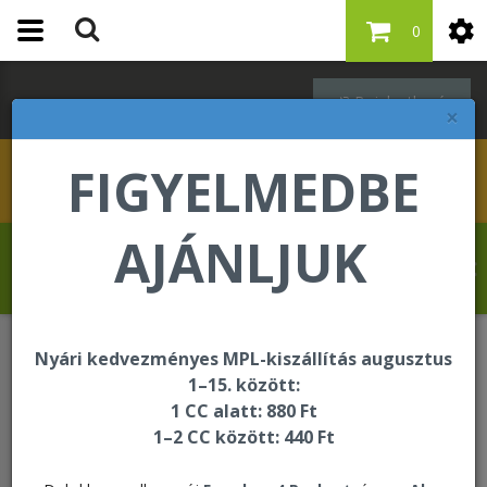
0
Bejelentkezés
×
FIGYELMEDBE
AJÁNLJUK
Szabó Regina üdvözli Önt a Forever Living
internetes áruházában!
Nyári kedvezményes MPL-kiszállítás augusztus
Forever F.I.T.
C9
1–15. között:
C9 Aloe Peaches - Ultra Chocolate
1 CC alatt: 880 Ft
1–2 CC között: 440 Ft