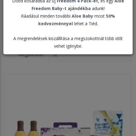
Dobd kosaradba az új
Freedom 4 Pack-et
, és egy
Aloe
A C9 füzet itt megtekinthető, letölthető >>>
Freedom Baby-t ajándékba
adunk!
Ráadásul minden további
Aloe Baby
most
50%
kedvezménnyel
lehet a Tiéd.
Rendezés:
A megrendelések kiszállítása a megszokottnál több időt
vehet igénybe.
Megjelenítve: