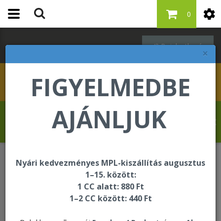
0
Bejelentkezés
×
FIGYELMEDBE
AJÁNLJUK
Szabó Regina üdvözli Önt a Forever Living
internetes áruházában!
Nyári kedvezményes MPL-kiszállítás augusztus
Forever F.I.T.
C9
1–15. között:
1 CC alatt: 880 Ft
1–2 CC között: 440 Ft
C9