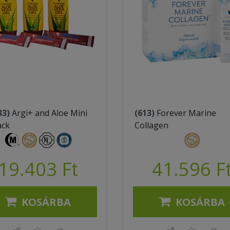
33)
Argi+ and Aloe Mini
(613)
Forever Marine
ack
Collagen
19.403 Ft
41.596 F
KOSÁRBA
KOSÁRBA