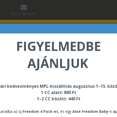
Jelszó igénylés
FIGYELMEDBE
AJÁNLJUK
abó Regina üdvözli Önt a Forever Living internetes áru
ári kedvezményes MPL-kiszállítás augusztus 1–15. közö
1 CC alatt: 880 Ft
1–2 CC között: 440 Ft
For
aradba az új
Freedom 4 Pack-et
, és egy
Aloe Freedom Baby-t a