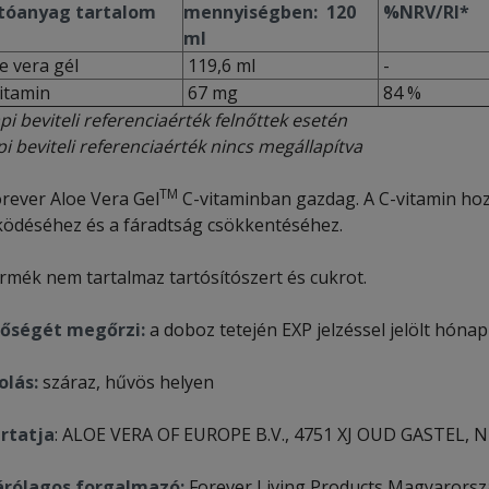
óanyag tartalom
mennyiségben: 120
%NRV/RI*
ml
e vera gél
119,6 ml
-
itamin
67 mg
84 %
pi beviteli referenciaérték felnőttek esetén
i beviteli referenciaérték nincs megállapítva
TM
orever Aloe Vera Gel
C-vitaminban gazdag. A C-vitamin ho
ödéséhez és a fáradtság csökkentéséhez.
ermék nem tartalmaz tartósítószert és cukrot.
őségét megőrzi:
a doboz tetején EXP jelzéssel jelölt hónap
olás:
száraz, hűvös helyen
rtatja
: ALOE VERA OF EUROPE B.V., 4751 XJ OUD GASTEL, N
árólagos forgalmazó:
Forever Living Products Magyarorszá