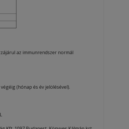
zzájárul az immunrendszer normál
 végéig (hónap és év jelölésével).
L
g Kft.,1097 Budapest, Könyves Kálmán krt.