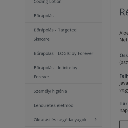
Cooling Lotion
Ré
Bőrápolás
Bőrápolás - Targeted
Alo
Skincare
Net
Bőrápolás - LOGIC by Forever
Öss
(as
Bőrápolás - Infinite by
Fel
Forever
jav
veg
Személyi higiénia
Tár
Lendületes életmód
nap
Oktatási és segédanyagok