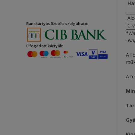
Hat
Alo
Bankkártyás fizetési szolgáltató:
C-v
*
Na
-Nap
Elfogadott kártyák:
A F
műk
A t
Min
Tár
Gyá
Kiz