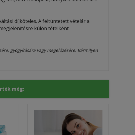
ltási díjköteles. A feltüntetett vételár a
megjelenítésre külön tételként.
sére, gyógyítására vagy megelőzésére. Bármilyen
érték még: