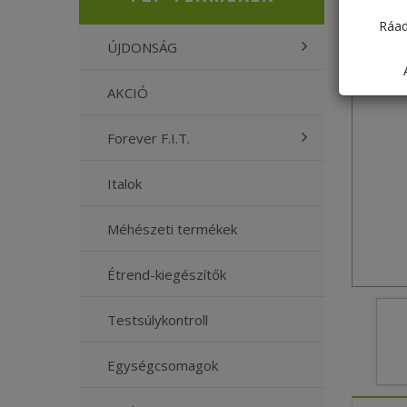
Ráad
ÚJDONSÁG
AKCIÓ
Forever F.I.T.
Italok
Méhészeti termékek
Étrend-kiegészítők
Testsúlykontroll
Egységcsomagok