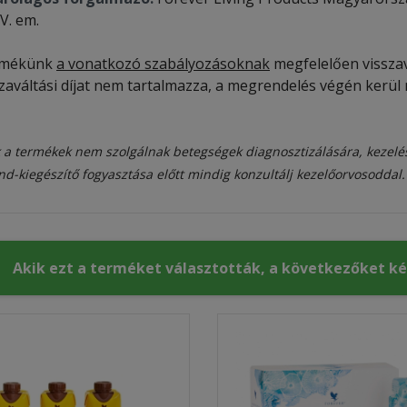
IV. em.
rmékünk
a vonatkozó szabályozásoknak
megfelelően visszavá
szaváltási díjat nem tartalmazza, a megrendelés végén kerül 
 a termékek nem szolgálnak betegségek diagnosztizálására, kezelé
nd-kiegészítő fogyasztása előtt mindig konzultálj kezelőorvosoddal.
Akik ezt a terméket választották, a következőket k