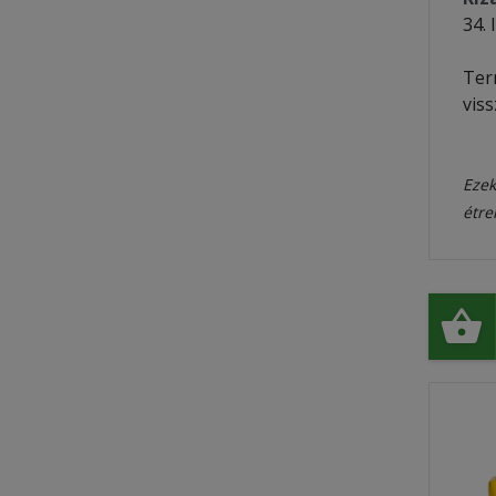
34. 
Te
vis
Ezek
étre