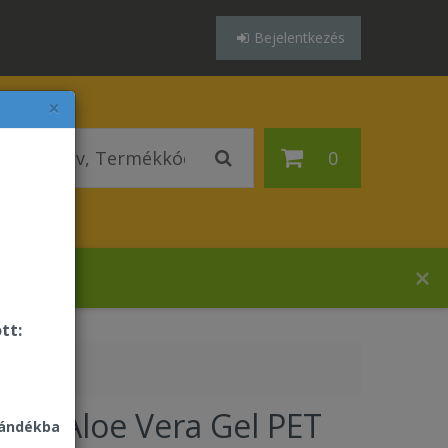
Bejelentkezés
×
0
házában!
tt:
ever Aloe Vera Gel PET
jándékba