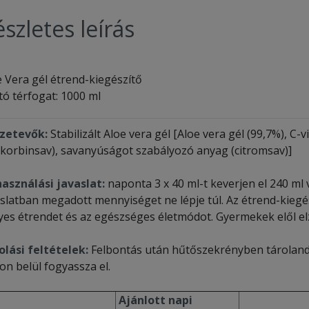
szletes leírás
e Vera gél étrend-kiegészítő
tó térfogat: 1000 ml
zetevők:
Stabilizált Aloe vera gél [Aloe vera gél (99,7%), C-
zkorbinsav), savanyúságot szabályozó anyag (citromsav)]
használási javaslat:
naponta 3 x 40 ml-t keverjen el 240 ml
aslatban megadott mennyiséget ne lépje túl. Az étrend-kiegés
yes étrendet és az egészséges életmódot. Gyermekek elől el
olási feltételek:
Felbontás után hűtőszekrényben tárolandó 
on belül fogyassza el.
Ajánlott napi