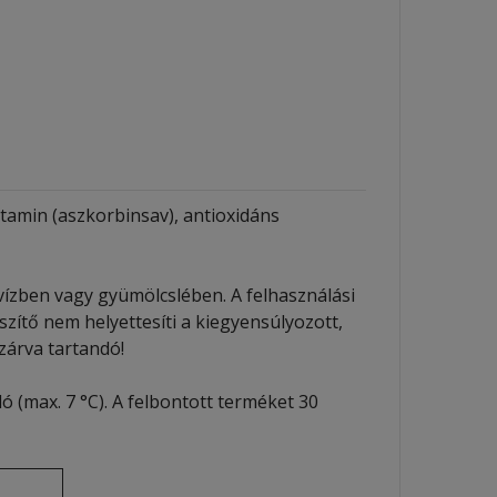
vitamin (aszkorbinsav), antioxidáns
 vízben vagy gyümölcslében. A felhasználási
zítő nem helyettesíti a kiegyensúlyozott,
zárva tartandó!
(max. 7 °C). A felbontott terméket 30