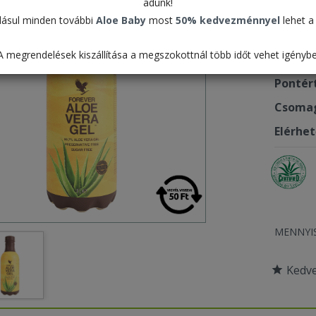
adunk!
15.9
ásul minden további
Aloe Baby
most
50% kedvezménnyel
lehet a 
A megrendelések kiszállítása a megszokottnál több időt vehet igénybe
Termék
Pontér
Csomag
Elérhe
MENNYI
Kedv