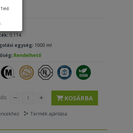
35 Ft
Tiéd.
.
 kód:
815
ték:
0.114
olási egység:
1000 ml
tőség:
Rendelhető
KOSÁRBA
SÉG
encekhez
Termék ajánlása