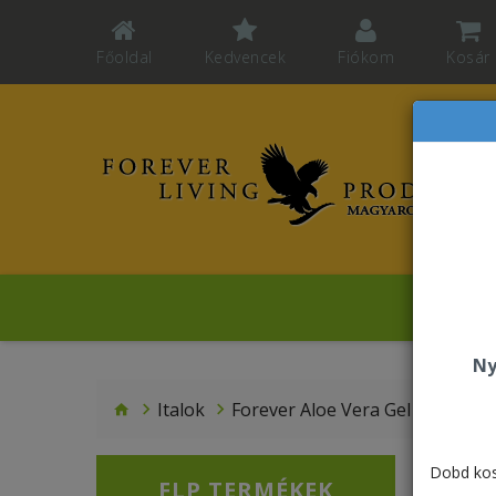
Főoldal
Kedvencek
Fiókom
Kosár
Sz
Ny
Italok
Forever Aloe Vera Gel PET
Dobd kos
FLP TERMÉKEK