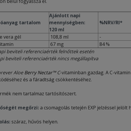
on belül fogyassza el.
Ajánlott napi
óanyag tartalom
mennyiségben:
%NRV/RI*
120 ml
e vera gél
108,8 ml
-
itamin
67 mg
84 %
pi beviteli referenciaérték felnőttek esetén
pi beviteli referenciaérték nincs megállapítva
orever Aloe
Berry Nectar
™ C
-vitaminban gazdag. A C-vitami
ödéséhez és a fáradtság csökkentéséhez.
ermék nem tartalmaz tartósítószert.
őségét megőrzi:
a csomagolás tetején EXP jelzéssel jelölt 
olás:
száraz, hűvös helyen.