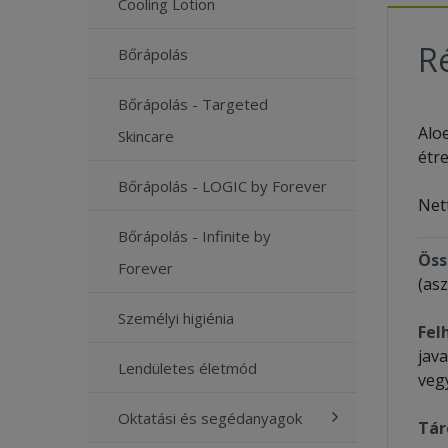
Cooling Lotion
Ré
Bőrápolás
Bőrápolás - Targeted
Alo
Skincare
étr
Bőrápolás - LOGIC by Forever
Nett
Bőrápolás - Infinite by
Öss
Forever
(asz
Személyi higiénia
Fel
jav
Lendületes életmód
veg
Oktatási és segédanyagok
Tár