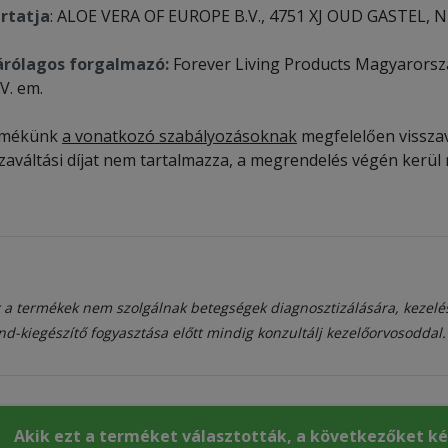
rtatja
: ALOE VERA OF EUROPE B.V., 4751 XJ OUD GASTEL, N
árólagos forgalmazó:
Forever Living Products Magyarorszá
IV. em.
rmékünk
a vonatkozó szabályozásoknak
megfelelően visszavá
szaváltási díjat nem tartalmazza, a megrendelés végén kerül 
 a termékek nem szolgálnak betegségek diagnosztizálására, kezelé
nd-kiegészítő fogyasztása előtt mindig konzultálj kezelőorvosoddal.
Akik ezt a terméket választották, a következőket k