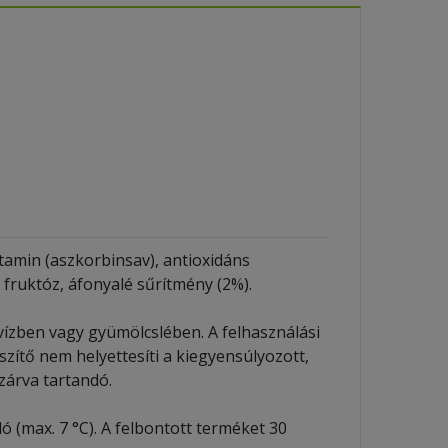
vitamin (aszkorbinsav), antioxidáns
, fruktóz, áfonyalé sűrítmény (2%).
 vízben vagy gyümölcslében. A felhasználási
zítő nem helyettesíti a kiegyensúlyozott,
zárva tartandó.
(max. 7 °C). A felbontott terméket 30