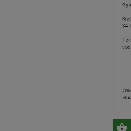
Gyá
Kiz
34. 
Te
vis
Ezek
étre