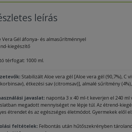
szletes leírás
e Vera Gél áfonya- és almasűrítménnyel
end-kiegészítő
ó térfogat: 1000 ml.
zetevők:
Stabilizált Aloe vera gél [Aloe vera gél (90,7%), C 
korbinsav), étkezési sav (citromsav)], almalé sűrítmény (4%)
használási javaslat:
naponta 3 x 40 ml-t keverjen el 240 ml
aslatban megadott mennyiséget ne lépje túl. Az étrend-kiegés
yes étrendet és az egészséges életmódot. Gyermekek elől el
olási feltételek:
Felbontás után hűtőszekrényben tárolandó 