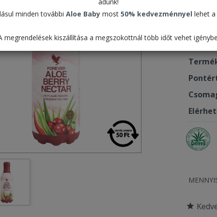
adunk!
PET
ásul minden további
Aloe Baby
most
50% kedvezménnyel
lehet a 
15.9
A megrendelések kiszállítása a megszokottnál több időt vehet igénybe
Termék
Pontér
Csomag
Elérhe
MENNYI
Kedv