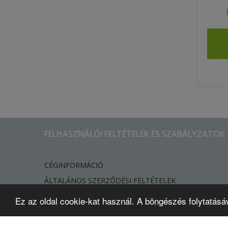
FELHASZNÁLÓI FELTÉTELEK ÉS SZABÁLYZATOK
CÉGINFORMÁCIÓ
ÁLTALÁNOS SZERZŐDÉSI FELTÉTELEK
ADATVÉDELMI TÁJÉKOZTATÓ
Ez az oldal cookie-kat használ. A böngészés folytatásá
​COOKIE (SÜTI) TÁJÉKOZTATÓ