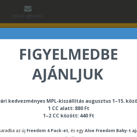
Jelszó igénylés
FIGYELMEDBE
AJÁNLJUK
abó Regina üdvözli Önt a Forever Living internetes áru
ári kedvezményes MPL-kiszállítás augusztus 1–15. közö
1 CC alatt: 880 Ft
1–2 CC között: 440 Ft
For
aradba az új
Freedom 4 Pack-et
, és egy
Aloe Freedom Baby-t a