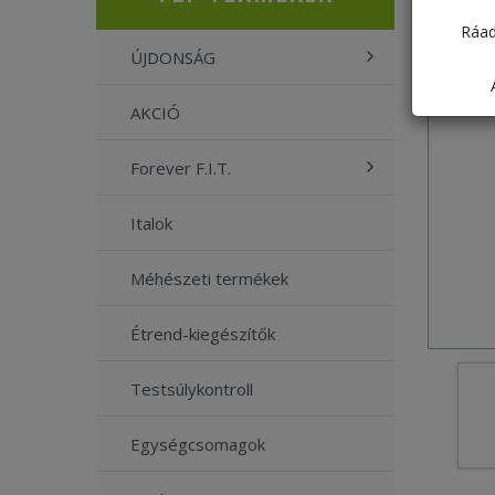
Ráad
ÚJDONSÁG
AKCIÓ
Forever F.I.T.
Italok
Méhészeti termékek
Étrend-kiegészítők
Testsúlykontroll
Egységcsomagok