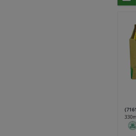
(716
330m