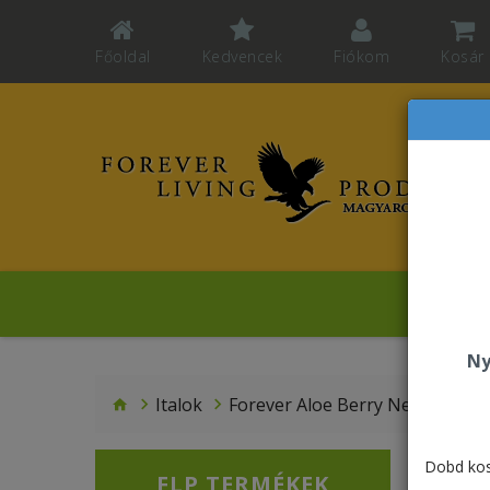
Főoldal
Kedvencek
Fiókom
Kosár
Sz
Ny
Italok
Forever Aloe Berry Nectar PET
Dobd kos
FLP TERMÉKEK