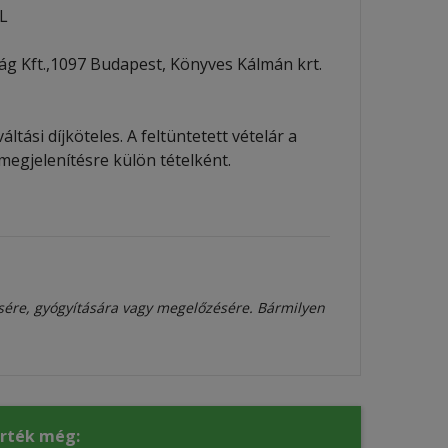
L
g Kft.,1097 Budapest, Könyves Kálmán krt.
ltási díjköteles. A feltüntetett vételár a
megjelenítésre külön tételként.
sére, gyógyítására vagy megelőzésére. Bármilyen
érték még: