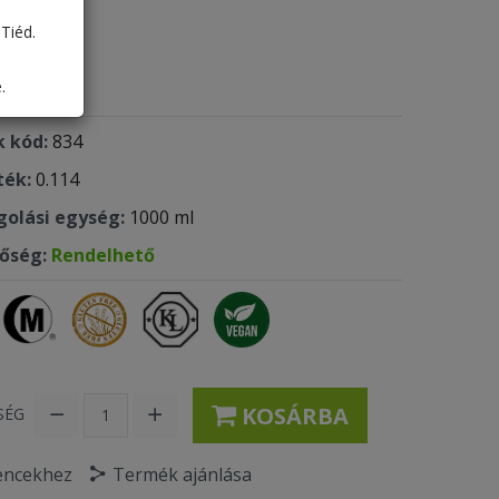
Tiéd.
35 Ft
.
 kód:
834
ték:
0.114
olási egység:
1000 ml
tőség:
Rendelhető
KOSÁRBA
SÉG
encekhez
Termék ajánlása