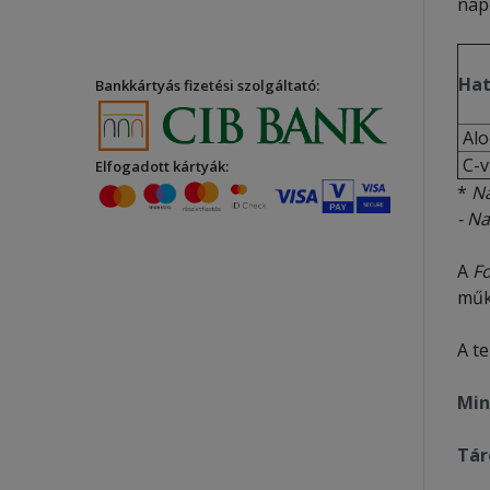
nap
Hat
Bankkártyás fizetési szolgáltató:
Alo
C-v
Elfogadott kártyák:
*
Na
- Na
A
F
műk
A t
Min
Tár