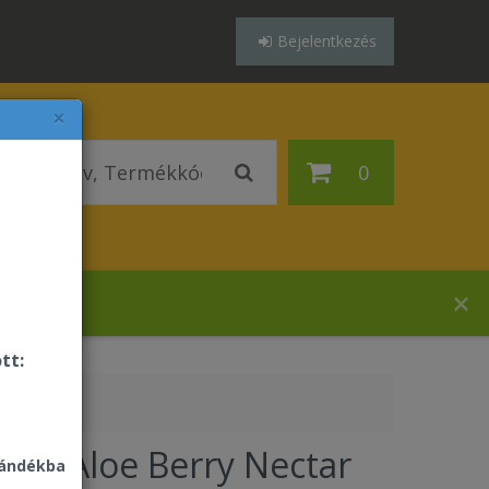
Bejelentkezés
×
0
házában!
tt:
ever Aloe Berry Nectar
jándékba