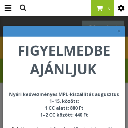
0
Bejelentkezés
×
FIGYELMEDBE
AJÁNLJUK
Szabó Regina üdvözli Önt a Forever Living
internetes áruházában!
Nyári kedvezményes MPL-kiszállítás augusztus
Egységcsomagok
1–15. között:
1 CC alatt: 880 Ft
1–2 CC között: 440 Ft
Egységcsomagok