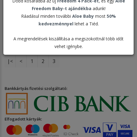
Dobd kosaradba az új
Freedom 4 Pack-et
, és egy
Aloe
Freedom Baby-t ajándékba
adunk!
Rendezés:
Ráadásul minden további
Aloe Baby
most
50%
kedvezménnyel
lehet a Tiéd.
Megjelenítve:
A megrendelések kiszállítása a megszokottnál több időt
vehet igénybe.
|<
<
1
2
3
Bankkártyás fizetési szolgáltató:
Elfogadott kártyák: