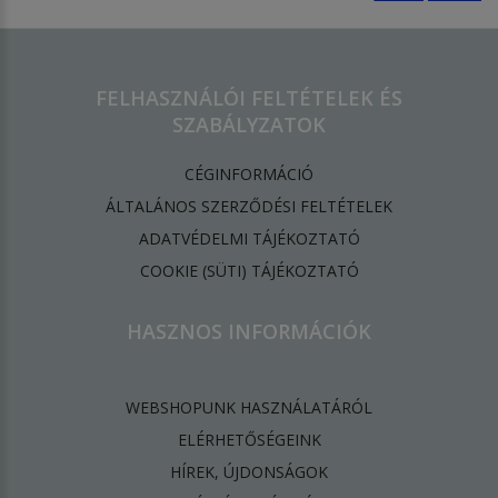
FELHASZNÁLÓI FELTÉTELEK ÉS
SZABÁLYZATOK
CÉGINFORMÁCIÓ
ÁLTALÁNOS SZERZŐDÉSI FELTÉTELEK
ADATVÉDELMI TÁJÉKOZTATÓ
​COOKIE (SÜTI) TÁJÉKOZTATÓ
HASZNOS INFORMÁCIÓK
WEBSHOPUNK HASZNÁLATÁRÓL
ELÉRHETŐSÉGEINK
HÍREK, ÚJDONSÁGOK