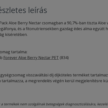
szletes leírás
 Pack Aloe Berry Nectar csomagban a 90,7%-ban tiszta Aloe ve
egáfonya, és a fitonutriensekben gazdag édes alma együtt h
lág kíséretében.
somag tartalma:
db
Forever Aloe Berry Nectar PET
(834)
gységcsomag visszaváltási díj díjköteles terméket tartalmaz, a
 tartalmazza, a megrendelés végén kerül megjelenítésre kül
 a termékek nem szolgálnak betegségek diagnosztizálására, kezelé