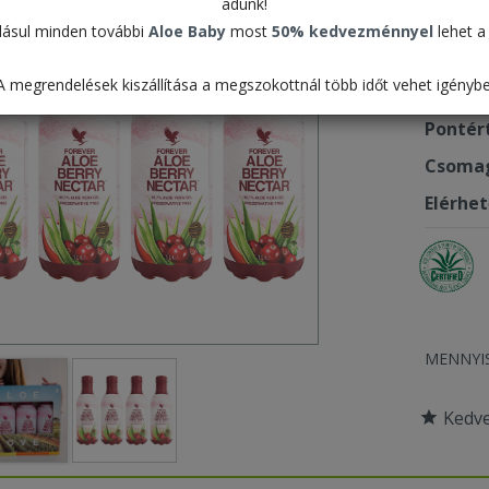
adunk!
63.7
ásul minden további
Aloe Baby
most
50% kedvezménnyel
lehet a 
A megrendelések kiszállítása a megszokottnál több időt vehet igénybe
Termék
Pontér
Csomag
Elérhe
MENNYI
Kedv