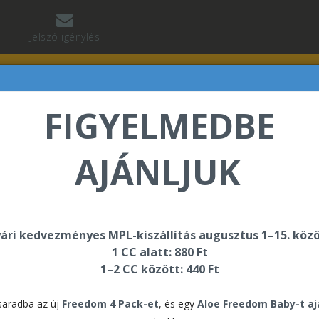
Jelszó igénylés
FIGYELMEDBE
AJÁNLJUK
abó Regina üdvözli Önt a Forever Living internetes áru
ári kedvezményes MPL-kiszállítás augusztus 1–15. közö
1 CC alatt: 880 Ft
ectar
1–2 CC között: 440 Ft
4 P
aradba az új
Freedom 4 Pack-et
, és egy
Aloe Freedom Baby-t a