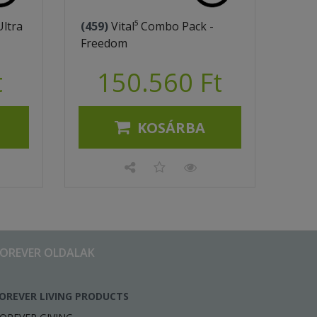
Ultra
(459)
Vital⁵ Combo Pack -
Freedom
t
150.560 Ft
KOSÁRBA
FOREVER OLDALAK
OREVER LIVING PRODUCTS