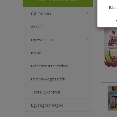
Ráad
ÚJDONSÁG
AKCIÓ
Forever F.I.T.
Italok
Méhészeti termékek
Étrend-kiegészítők
Testsúlykontroll
Egységcsomagok