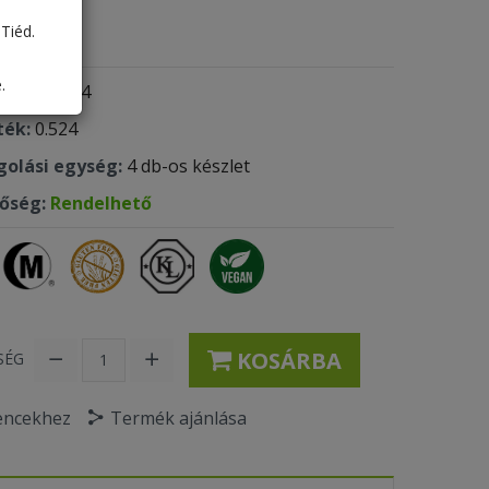
30 Ft
Tiéd.
.
 kód:
8344
ték:
0.524
olási egység:
4 db-os készlet
tőség:
Rendelhető
KOSÁRBA
SÉG
encekhez
Termék ajánlása