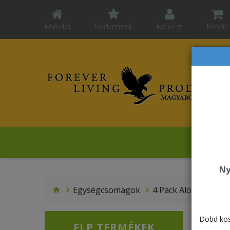
Főoldal
Kedvencek
Fiókom
Kosár
Sz
Ny
Egységcsomagok
4 Pack Aloe Berry N
Dobd kos
FLP TERMÉKEK