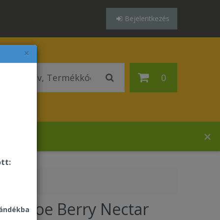
Bejelentkezés
×
0
házában!
tt:
ack Aloe Berry Nectar
jándékba