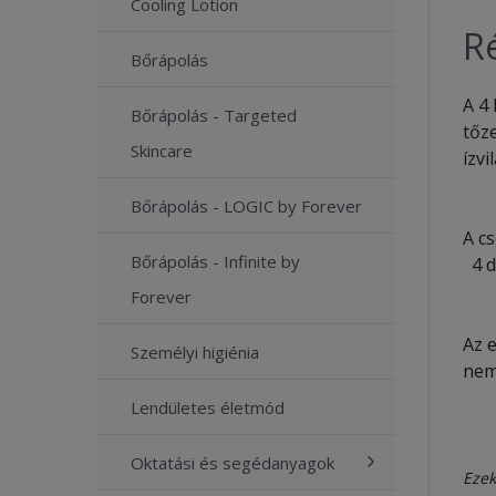
Cooling Lotion
Ré
Bőrápolás
A 4
Bőrápolás - Targeted
tőz
Skincare
ízvi
Bőrápolás - LOGIC by Forever
A c
Bőrápolás - Infinite by
4 
Forever
Az e
Személyi higiénia
nem
Lendületes életmód
Oktatási és segédanyagok
Ezek