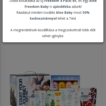
Dobd kosaradba az új
Freedom 4 Pack-et
, és egy
Aloe
Freedom Baby-t ajándékba
adunk!
Rendezés:
Ráadásul minden további
Aloe Baby
most
50%
kedvezménnyel
lehet a Tiéd.
Megjelenítve:
A megrendelések kiszállítása a megszokottnál több időt
vehet igénybe.