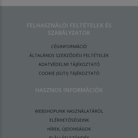
FELHASZNÁLÓI FELTÉTELEK ÉS
SZABÁLYZATOK
CÉGINFORMÁCIÓ
ÁLTALÁNOS SZERZŐDÉSI FELTÉTELEK
ADATVÉDELMI TÁJÉKOZTATÓ
​COOKIE (SÜTI) TÁJÉKOZTATÓ
HASZNOS INFORMÁCIÓK
WEBSHOPUNK HASZNÁLATÁRÓL
ELÉRHETŐSÉGEINK
HÍREK, ÚJDONSÁGOK
ELÁLLÁSI SZÁNDÉK