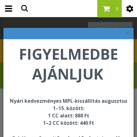
0
Bejelentkezés
×
FIGYELMEDBE
AJÁNLJUK
Szabó Regina üdvözli Önt a Forever Living
internetes áruházában!
Nyári kedvezményes MPL-kiszállítás augusztus
Keresés
1–15. között:
1 CC alatt: 880 Ft
1–2 CC között: 440 Ft
Keresés