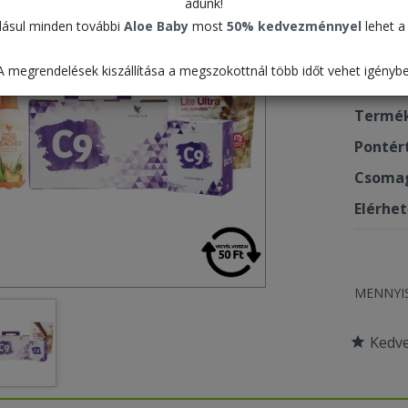
adunk!
Cho
ásul minden további
Aloe Baby
most
50% kedvezménnyel
lehet a 
63.7
A megrendelések kiszállítása a megszokottnál több időt vehet igénybe
Termék
Pontér
Csomag
Elérhe
MENNYI
Kedv