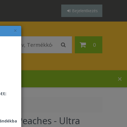
Bejelentkezés
×
0
házában!
tt:
Aloe Peaches - Ultra
jándékba