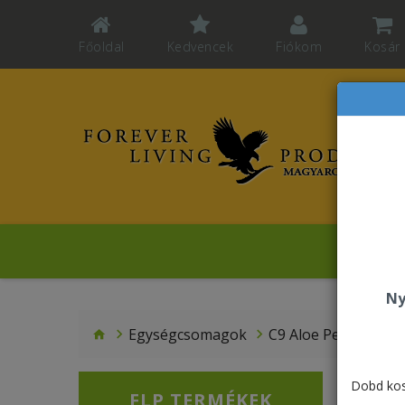
Főoldal
Kedvencek
Fiókom
Kosár
Sz
Ny
Egységcsomagok
C9 Aloe Peaches - U
Dobd kos
FLP TERMÉKEK