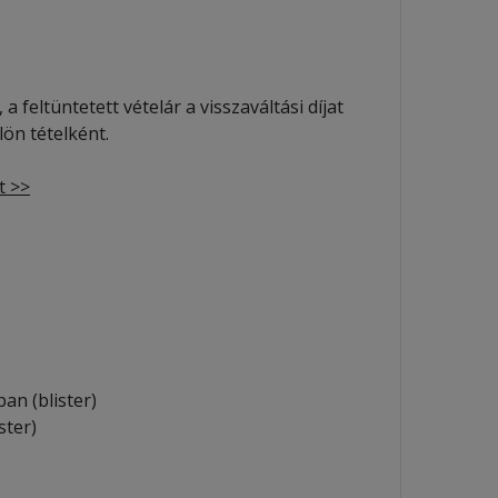
 feltüntetett vételár a visszaváltási díjat
ön tételként.
t >>
n (blister)
ter)