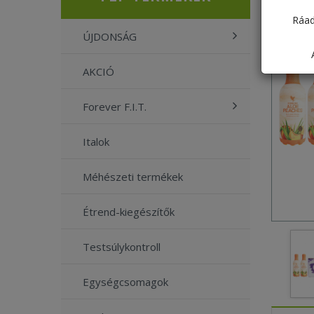
Ráad
ÚJDONSÁG
AKCIÓ
Forever F.I.T.
Italok
Méhészeti termékek
Étrend-kiegészítők
Testsúlykontroll
Egységcsomagok