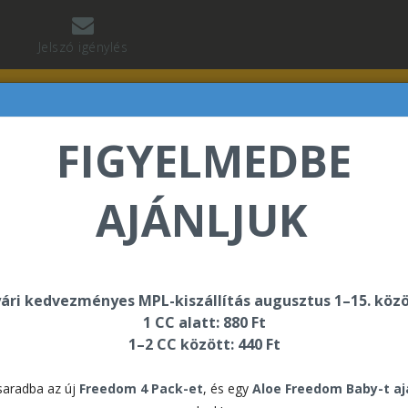
Jelszó igénylés
FIGYELMEDBE
AJÁNLJUK
abó Regina üdvözli Önt a Forever Living internetes áru
ári kedvezményes MPL-kiszállítás augusztus 1–15. közö
1 CC alatt: 880 Ft
ltra Chocolate
1–2 CC között: 440 Ft
C9 
aradba az új
Freedom 4 Pack-et
, és egy
Aloe Freedom Baby-t a