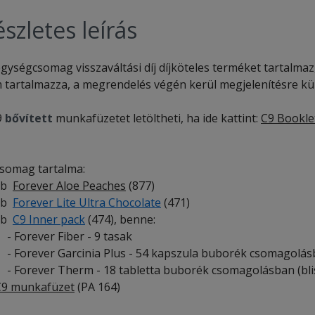
szletes leírás
gységcsomag visszaváltási díj díjköteles terméket tartalmaz, a
 tartalmazza, a megrendelés végén kerül megjelenítésre kül
9
bővített
munkafüzetet letöltheti, ha ide kattint:
C9 Bookle
somag tartalma:
db
Forever Aloe Peaches
(877)
db
Forever Lite Ultra Chocolate
(471)
db
C9 Inner pack
(474), benne:
orever Fiber - 9 tasak
orever Garcinia Plus - 54 kapszula buborék csomagolásba
orever Therm - 18 tabletta buborék csomagolásban (blis
C9 munkafüzet
(PA 164)