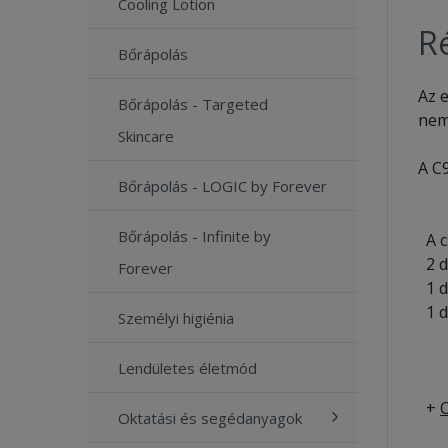
Cooling Lotion
Ré
Bőrápolás
Az e
Bőrápolás - Targeted
nem
Skincare
A C
Bőrápolás - LOGIC by Forever
Bőrápolás - Infinite by
A c
2 
Forever
1 
1 
Személyi higiénia
- F
- F
Lendületes életmód
- F
+
Oktatási és segédanyagok